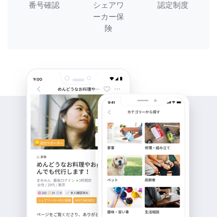
番号確認
シェアワ
認定制度
ーカー保
険