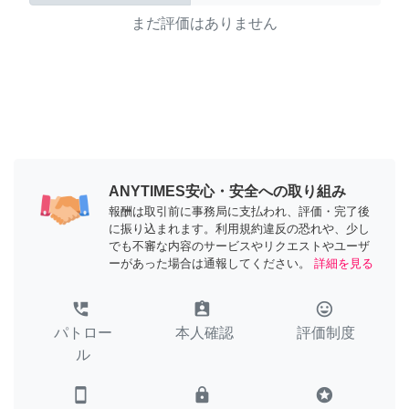
まだ評価はありません
ANYTIMES安心・安全への取り組み
報酬は取引前に事務局に支払われ、評価・完了後
に振り込まれます。利用規約違反の恐れや、少し
でも不審な内容のサービスやリクエストやユーザ
ーがあった場合は通報してください。
詳細を見る
perm_phone_msg
assignment_ind
tag_faces
パトロー
本人確認
評価制度
ル
smartphone
lock
stars