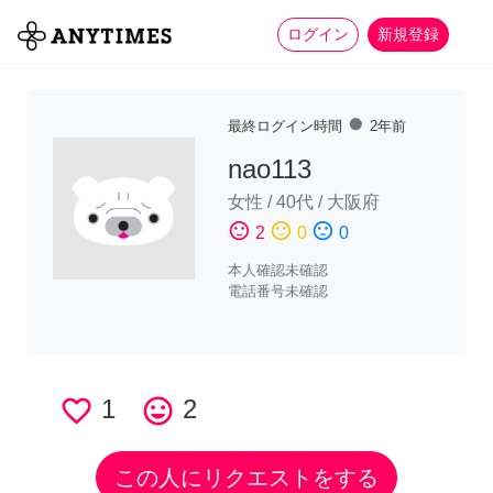
more_horiz
全て
修理・組立
家事
ログイン
新規登録
fiber_manual_record
最終ログイン時間
2年前
nao113
女性
/
40代
/
大阪府
sentiment_satisfied
sentiment_neutral
sentiment_dissatisfied
2
0
0
本人確認未確認
電話番号未確認
favorite_border
1
tag_faces
2
この人にリクエストをする