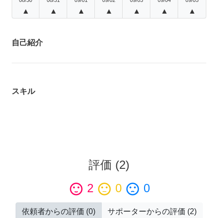
▲
▲
▲
▲
▲
▲
▲
自己紹介
スキル
評価
(
2
)
sentiment_satisfied
2
sentiment_neutral
0
sentiment_dissatisfied
0
依頼者からの評価
(
0
)
サポーターからの評価
(
2
)