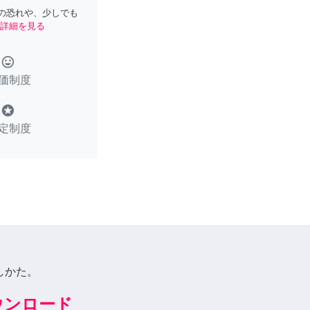
の恐れや、少しでも
詳細を見る
tag_faces
価制度
stars
定制度
しかた。
ダウンロード