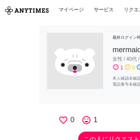
全て
修理・組立
家事
引っ越し
マイページ
サービス
リクエ
最終ログイン
mermaid
女性
/
40代
sentiment_satisfied
sentiment_neutral
sentiment_di
1
0
本人確認未確
電話番号未確
favorite_border
0
tag_faces
1
この人にリクエスト