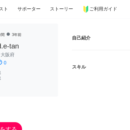
more_horiz
インテリア
趣味・習い事
ペット
料理
スト
サポーター
ストーリー
ご利用ガイド
fiber_manual_record
時間
3年前
自己紹介
.e-tan
/
大阪府
ssatisfied
0
スキル
認
認
をする