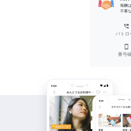
報酬
不審
perm_phone_msg
パトロ
smartphone
番号