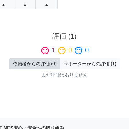
▲
▲
▲
評価
(
1
)
sentiment_satisfied
1
sentiment_neutral
0
sentiment_dissatisfied
0
依頼者からの評価
(
0
)
サポーターからの評価
(
1
)
まだ評価はありません
YTIMES安心・安全への取り組み