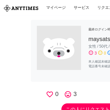
全て
修理・組立
家事
引っ越し
マイページ
サービス
リクエ
最終ログイン
maysats
女性
/
50代
sentiment_satisfied
sentiment_neutral
sentiment_di
3
0
本人確認未確
電話番号未確
favorite_border
0
tag_faces
3
この人にリクエスト