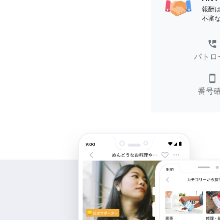
報酬
不審
perm_phone_msg
パトロ
smartphone
番号