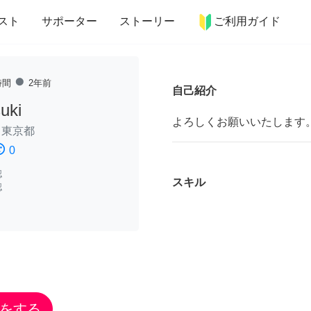
more_horiz
インテリア
趣味・習い事
ペット
料理
スト
サポーター
ストーリー
ご利用ガイド
fiber_manual_record
時間
2年前
自己紹介
uki
よろしくお願いいたします
/
東京都
ssatisfied
0
認
スキル
認
をする