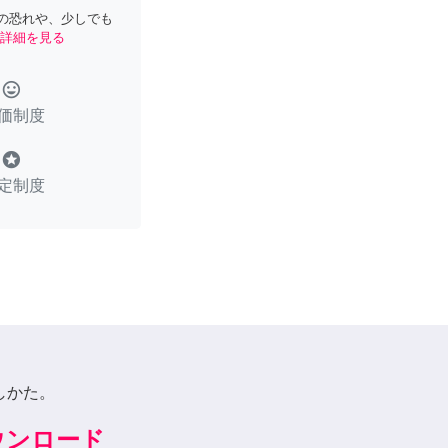
の恐れや、少しでも
詳細を見る
tag_faces
価制度
stars
定制度
しかた。
ダウンロード