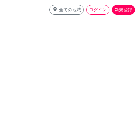
place
全ての地域
ログイン
新規登録
。