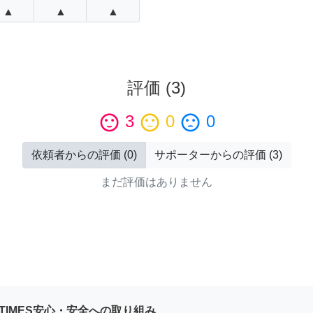
▲
▲
▲
評価
(
3
)
sentiment_satisfied
3
sentiment_neutral
0
sentiment_dissatisfied
0
依頼者からの評価
(
0
)
サポーターからの評価
(
3
)
まだ評価はありません
YTIMES安心・安全への取り組み