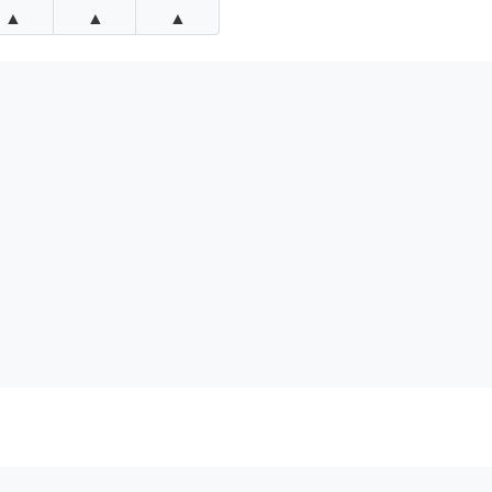
▲
▲
▲