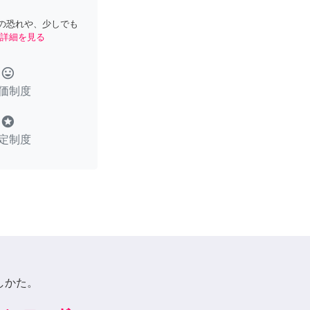
の恐れや、少しでも
詳細を見る
tag_faces
価制度
stars
定制度
しかた。