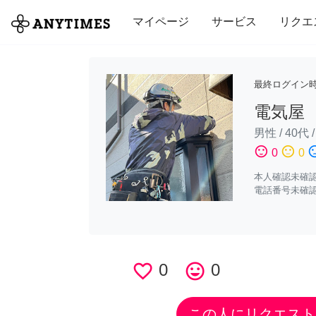
全て
修理・組立
家事
引っ越し
マイページ
サービス
リクエ
最終ログイン
電気屋
男性
/
40代
sentiment_satisfied
sentiment_neutral
sentiment_di
0
0
本人確認未確
電話番号未確
favorite_border
0
tag_faces
0
この人にリクエスト