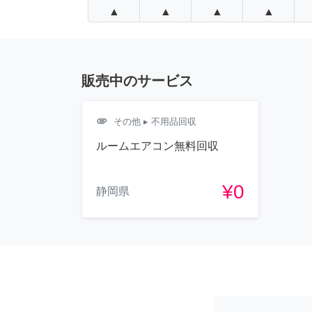
▲
▲
▲
▲
販売中のサービス
attachment
その他
▸ 不用品回収
ルームエアコン無料回収
¥0
静岡県