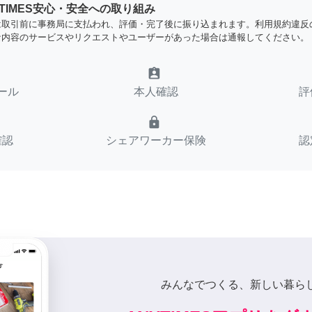
YTIMES安心・安全への取り組み
は取引前に事務局に支払われ、評価・完了後に振り込まれます。利用規約違反
な内容のサービスやリクエストやユーザーがあった場合は通報してください。
assignment_ind
ール
本人確認
評
lock
確認
シェアワーカー保険
認
みんなでつくる、新しい暮ら