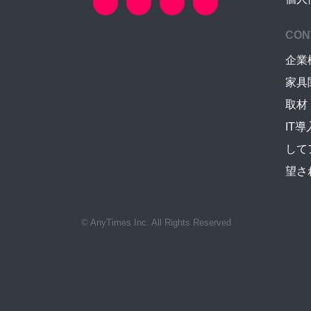
CON
企業
家具
取材
IT
して
望さ
© AnyTimes Inc. All Rights Reserved