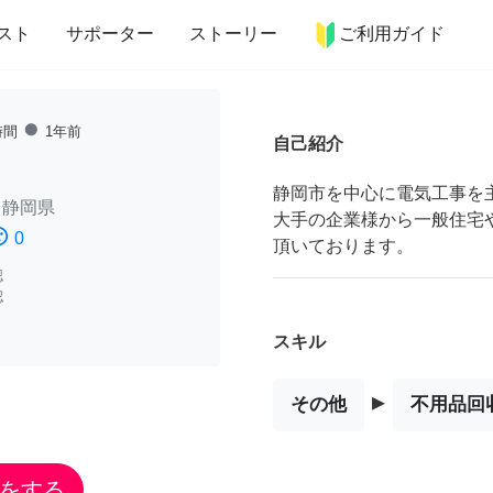
more_horiz
インテリア
趣味・習い事
ペット
料理
スト
サポーター
ストーリー
ご利用ガイド
fiber_manual_record
時間
1年前
自己紹介
静岡市を中心に電気工事を
/
静岡県
大手の企業様から一般住宅
ssatisfied
0
頂いております。
認
認
スキル
▸
その他
不用品回
をする