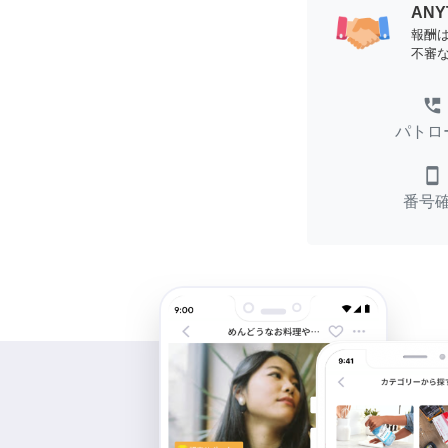
AN
報酬
不審
perm_phone_msg
パトロ
smartphone
番号