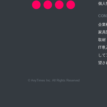
個人
CON
企業
家具
取材
IT
して
望さ
© AnyTimes Inc. All Rights Reserved