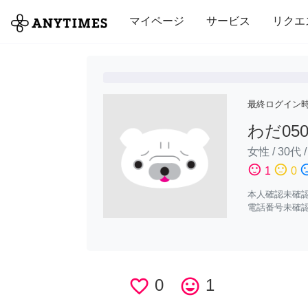
全て
修理・組立
家事
引っ越し
マイページ
サービス
リクエ
最終ログイン
わだ050
女性
/
30代
sentiment_satisfied
sentiment_neutral
sentiment_di
1
0
本人確認未確
電話番号未確
favorite_border
0
tag_faces
1