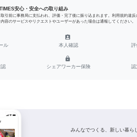
YTIMES安心・安全への取り組み
は取引前に事務局に支払われ、評価・完了後に振り込まれます。利用規約違反
な内容のサービスやリクエストやユーザーがあった場合は通報してください。
assignment_ind
ール
本人確認
評
lock
確認
シェアワーカー保険
認
みんなでつくる、新しい暮ら