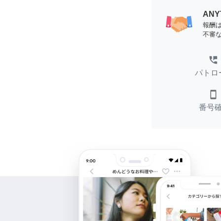
AN
報酬
不審
perm_phone_msg
パトロ
smartphone
番号