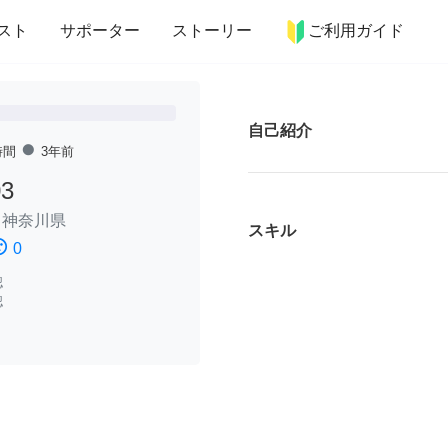
more_horiz
インテリア
趣味・習い事
ペット
料理
スト
サポーター
ストーリー
ご利用ガイド
自己紹介
fiber_manual_record
時間
3年前
3
/
神奈川県
スキル
ssatisfied
0
認
認