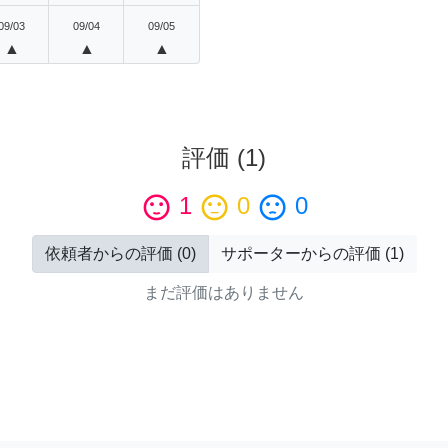
09/03
09/04
09/05
▲
▲
▲
評価
(
1
)
sentiment_satisfied
1
sentiment_neutral
0
sentiment_dissatisfied
0
依頼者からの評価
(
0
)
サポーターからの評価
(
1
)
まだ評価はありません