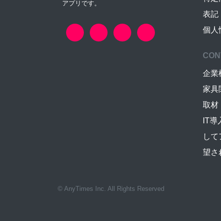
アプリです。
表記
個人
CON
企業
家具
取材
IT
して
望さ
© AnyTimes Inc. All Rights Reserved