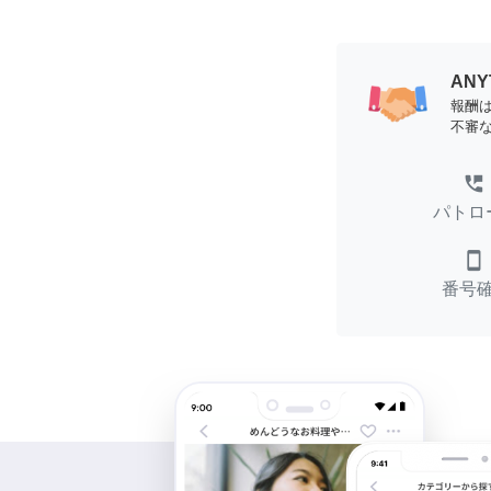
AN
報酬
不審
perm_phone_msg
パトロ
smartphone
番号