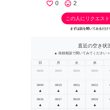
favorite_border
0
tag_faces
2
この人にリクエスト
まずは話を聞いてみるだけで
直近の空き状
▲:
依頼相談で聞いてみてください
○
日
月
火
水
08/02
08/03
08/04
08/05
08/09
08/10
08/11
08/12
▲
▲
▲
▲
08/16
08/17
08/18
08/19
▲
▲
▲
▲