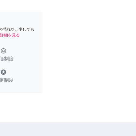
の恐れや、少しでも
詳細を見る
tag_faces
価制度
stars
定制度