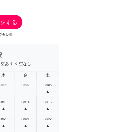
をする
もOK!
況
:
空あり
✕:
空なし
木
金
土
08/06
08/07
08/08
▲
08/13
08/14
08/15
▲
▲
▲
08/20
08/21
08/22
▲
▲
▲