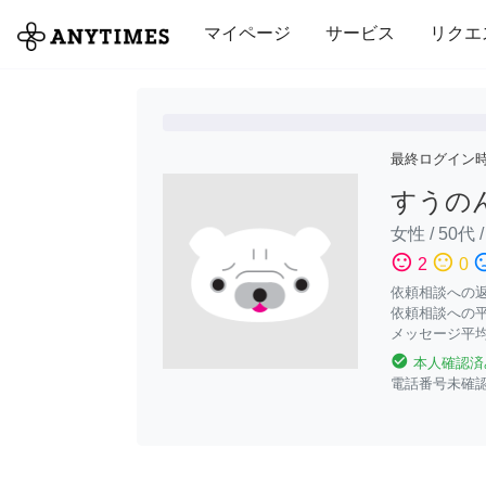
全て
修理・組立
家事
引っ越し
マイページ
サービス
リクエ
最終ログイン
すうの
女性
/
50代
sentiment_satisfied
sentiment_neutral
sentiment_di
2
0
依頼相談への返答
依頼相談への平
メッセージ平均
check_circle
本人確認済
電話番号未確