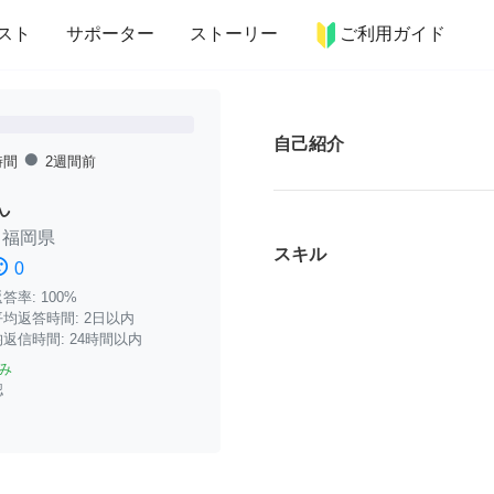
more_horiz
インテリア
趣味・習い事
ペット
料理
スト
サポーター
ストーリー
ご利用ガイド
自己紹介
fiber_manual_record
時間
2週間前
ん
/
福岡県
スキル
ssatisfied
0
率: 100%
均返答時間: 2日以内
返信時間: 24時間以内
み
認