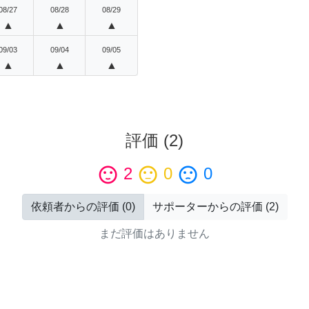
08/27
08/28
08/29
▲
▲
▲
09/03
09/04
09/05
▲
▲
▲
評価
(
2
)
sentiment_satisfied
2
sentiment_neutral
0
sentiment_dissatisfied
0
依頼者からの評価
(
0
)
サポーターからの評価
(
2
)
まだ評価はありません