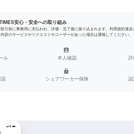
YTIMES安心・安全への取り組み
は取引前に事務局に支払われ、評価・完了後に振り込まれます。利用規約違反
な内容のサービスやリクエストやユーザーがあった場合は通報してください。
assignment_ind
ール
本人確認
評
lock
確認
シェアワーカー保険
認