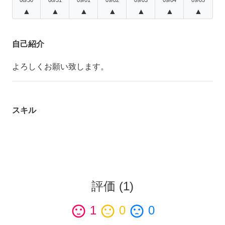
▲
▲
▲
▲
▲
▲
▲
自己紹介
よろしくお願い致します。
スキル
評価
(
1
)
sentiment_satisfied
1
sentiment_neutral
0
sentiment_dissatisfied
0