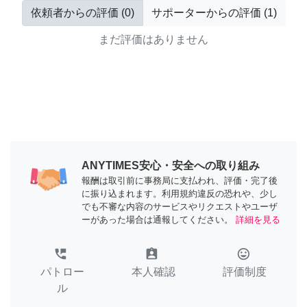
依頼者からの評価
(
0
)
サポーターからの評価
(
1
)
まだ評価はありません
ANYTIMES安心・安全への取り組み
報酬は取引前に事務局に支払われ、評価・完了後
に振り込まれます。利用規約違反の恐れや、少し
でも不審な内容のサービスやリクエストやユーザ
ーがあった場合は通報してください。
詳細を見る
perm_phone_msg
assignment_ind
tag_faces
パトロー
本人確認
評価制度
ル