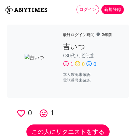
more_horiz
全て
修理・組立
家事
ログイン
新規登録
fiber_manual_record
最終ログイン時間
3年前
吉いつ
/
30代
/
北海道
sentiment_satisfied
sentiment_neutral
sentiment_dissatisfied
1
0
0
本人確認未確認
電話番号未確認
favorite_border
0
tag_faces
1
この人にリクエストをする