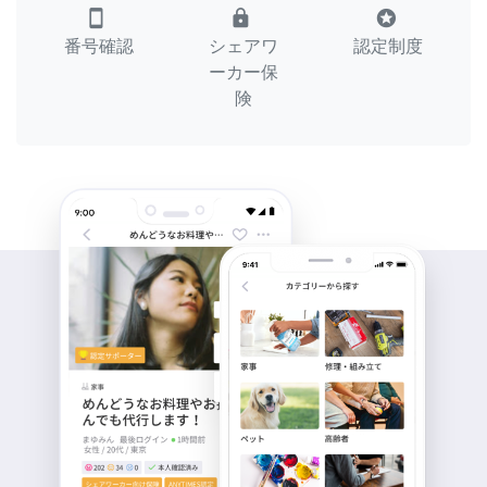
smartphone
lock
stars
番号確認
シェアワ
認定制度
ーカー保
険