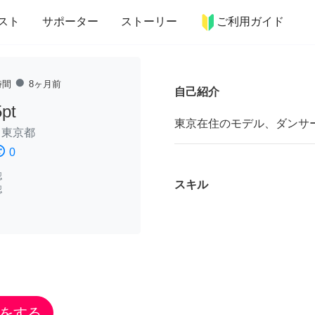
more_horiz
インテリア
趣味・習い事
ペット
料理
スト
サポーター
ストーリー
ご利用ガイド
fiber_manual_record
時間
8ヶ月前
自己紹介
5pt
東京在住のモデル、ダンサーをし
/
東京都
ssatisfied
0
認
スキル
認
をする