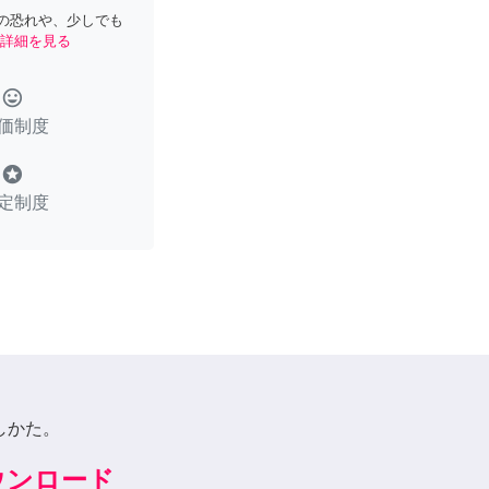
の恐れや、少しでも
詳細を見る
tag_faces
価制度
stars
定制度
しかた。
ダウンロード