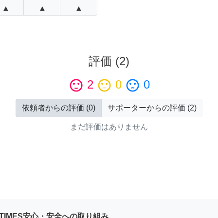
▲
▲
▲
評価
(
2
)
sentiment_satisfied
2
sentiment_neutral
0
sentiment_dissatisfied
0
依頼者からの評価
(
0
)
サポーターからの評価
(
2
)
まだ評価はありません
YTIMES安心・安全への取り組み