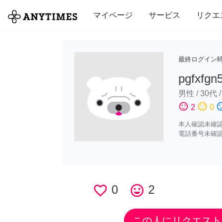
全て
修理・組立
家事
引っ越し
マイページ
サービス
リクエ
最終ログイン
pgfxfgn
男性
/
30代
sentiment_satisfied
sentiment_neutral
sentiment_di
2
0
本人確認未確
電話番号未確
favorite_border
0
tag_faces
2
この人にリクエスト