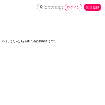
place
全ての地域
ログイン
新規登録
ているらAru Sakuradaです。