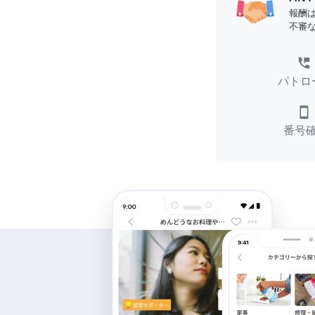
報酬
不審
perm_phone_msg
パトロ
smartphone
番号