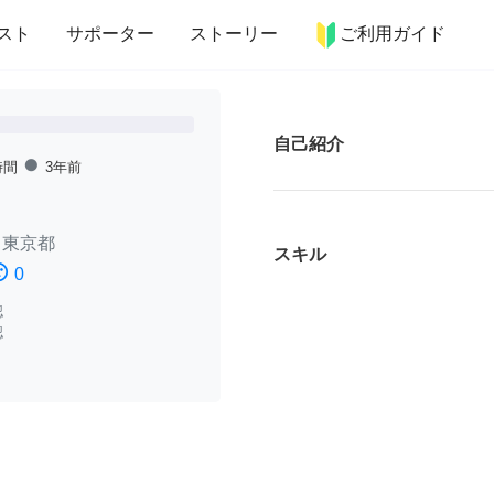
more_horiz
インテリア
趣味・習い事
ペット
料理
スト
サポーター
ストーリー
ご利用ガイド
自己紹介
fiber_manual_record
時間
3年前
/
東京都
スキル
ssatisfied
0
認
認