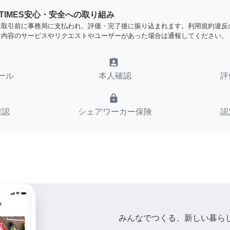
YTIMES安心・安全への取り組み
は取引前に事務局に支払われ、評価・完了後に振り込まれます。利用規約違反
な内容のサービスやリクエストやユーザーがあった場合は通報してください。
assignment_ind
ール
本人確認
評
lock
確認
シェアワーカー保険
認
みんなでつくる、新しい暮ら