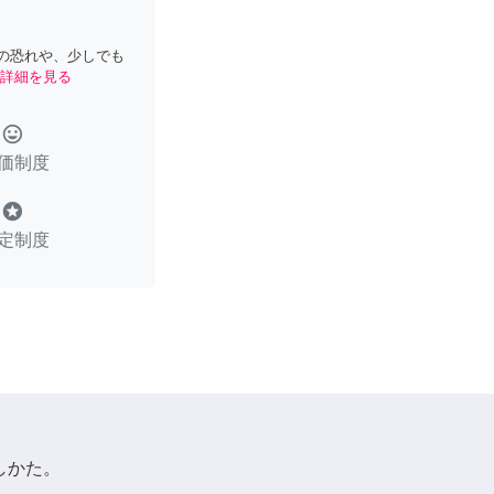
の恐れや、少しでも
詳細を見る
tag_faces
価制度
stars
定制度
しかた。