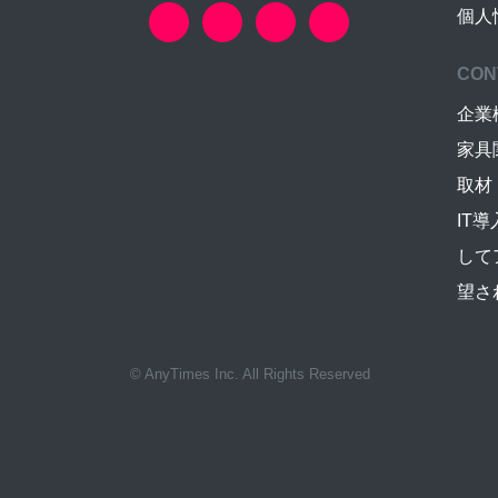
個人
CON
企業
家具
取材
IT
して
望さ
© AnyTimes Inc. All Rights Reserved