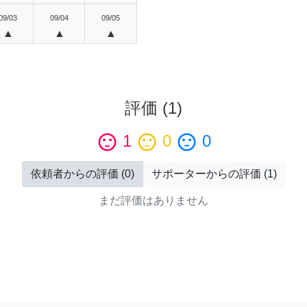
09/03
09/04
09/05
▲
▲
▲
評価
(
1
)
sentiment_satisfied
1
sentiment_neutral
0
sentiment_dissatisfied
0
依頼者からの評価
(
0
)
サポーターからの評価
(
1
)
まだ評価はありません