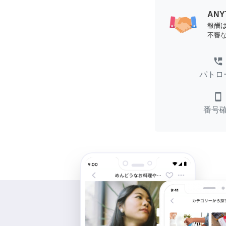
AN
報酬
不審
perm_phone_msg
パトロ
smartphone
番号