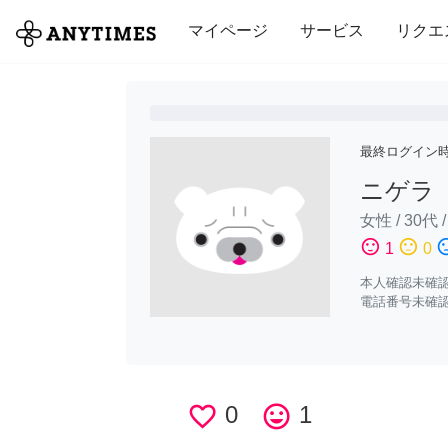
全て
修理・組立
家事
引っ越し
マイページ
サービス
リクエ
最終ログイン
ニゲラ
女性
/
30代
sentiment_satisfied
sentiment_neutral
sentiment_di
1
0
本人確認未確
電話番号未確
favorite_border
0
tag_faces
1