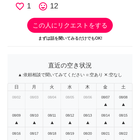
favorite_border
1
tag_faces
12
この人にリクエストをする
まずは話を聞いてみるだけでもOK!
直近の空き状況
▲:
依頼相談で聞いてみてください
○:
空あり
✕:
空なし
日
月
火
水
木
金
土
08/02
08/03
08/04
08/05
08/06
08/07
08/08
▲
▲
08/09
08/10
08/11
08/12
08/13
08/14
08/15
▲
▲
▲
▲
▲
▲
▲
08/16
08/17
08/18
08/19
08/20
08/21
08/22