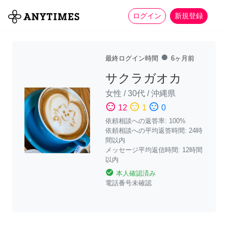
more_horiz
全て
修理・組立
家事
ログイン
新規登録
fiber_manual_record
最終ログイン時間
6ヶ月前
サクラガオカ
女性
/
30代
/
沖縄県
sentiment_satisfied
sentiment_neutral
sentiment_dissatisfied
12
1
0
依頼相談への返答率: 100%
依頼相談への平均返答時間: 24時
間以内
メッセージ平均返信時間: 12時間
以内
check_circle
本人確認済み
電話番号未確認