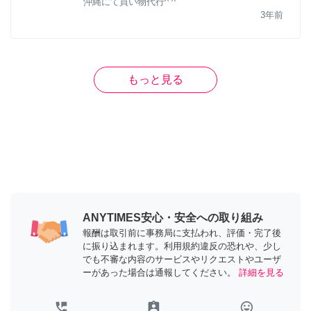
沖縄にて買い物代行^ ^
3年前
もっと見る
ANYTIMES安心・安全への取り組み
報酬は取引前に事務局に支払われ、評価・完了後
に振り込まれます。利用規約違反の恐れや、少し
でも不審な内容のサービスやリクエストやユーザ
ーがあった場合は通報してください。
詳細を見る
perm_phone_msg
assignment_ind
tag_faces