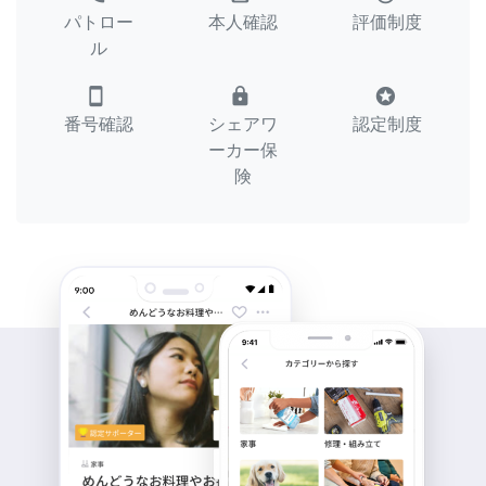
パトロー
本人確認
評価制度
ル
smartphone
lock
stars
番号確認
シェアワ
認定制度
ーカー保
険