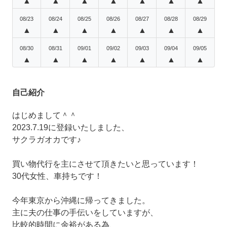
▲
▲
▲
▲
▲
▲
▲
08/23
08/24
08/25
08/26
08/27
08/28
08/29
▲
▲
▲
▲
▲
▲
▲
08/30
08/31
09/01
09/02
09/03
09/04
09/05
▲
▲
▲
▲
▲
▲
▲
自己紹介
はじめまして＾＾
2023.7.19に登録いたしました、
サクラガオカです♪
買い物代行を主にさせて頂きたいと思っています！
30代女性、車持ちです！
今年東京から沖縄に帰ってきました。
主に夫の仕事の手伝いをしていますが、
比較的時間に余裕がある為、