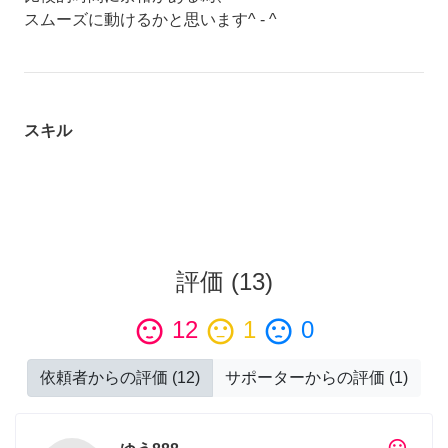
スムーズに動けるかと思います^ - ^
スキル
評価
(
13
)
sentiment_satisfied
12
sentiment_neutral
1
sentiment_dissatisfied
0
依頼者からの評価
(
12
)
サポーターからの評価
(
1
)
tag_faces