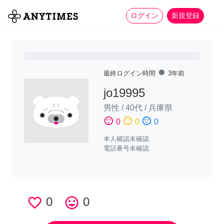
more_horiz
全て
修理・組立
家事
ログイン
新規登録
fiber_manual_record
最終ログイン時間
3年前
jo19995
男性
/
40代
/
兵庫県
sentiment_satisfied
sentiment_neutral
sentiment_dissatisfied
0
0
0
本人確認未確認
電話番号未確認
favorite_border
0
tag_faces
0