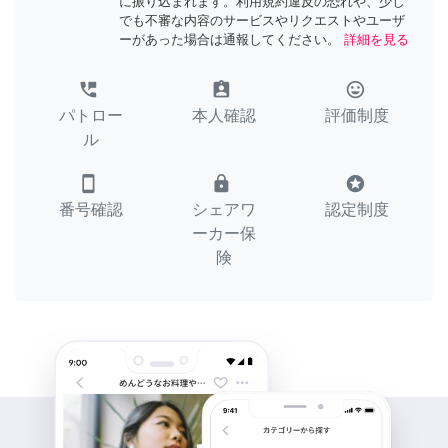
に振り込まれます。利用規約違反の恐れや、少し
でも不審な内容のサービスやリクエストやユーザ
ーがあった場合は通報してください。
詳細を見る
perm_phone_msg
assignment_ind
tag_faces
パトロー
本人確認
評価制度
ル
smartphone
lock
stars
番号確認
シェアワ
認定制度
ーカー保
険