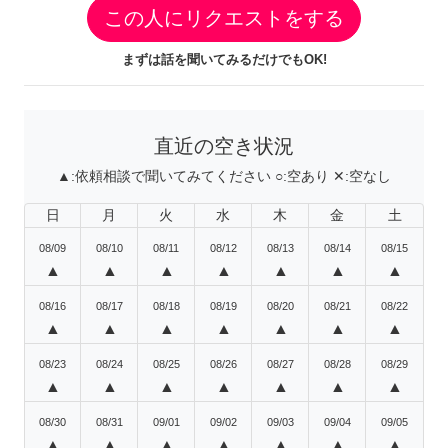
この人にリクエストをする
まずは話を聞いてみるだけでもOK!
直近の空き状況
▲:
依頼相談で聞いてみてください
○:
空あり
✕:
空なし
日
月
火
水
木
金
土
08/09
08/10
08/11
08/12
08/13
08/14
08/15
▲
▲
▲
▲
▲
▲
▲
08/16
08/17
08/18
08/19
08/20
08/21
08/22
▲
▲
▲
▲
▲
▲
▲
08/23
08/24
08/25
08/26
08/27
08/28
08/29
▲
▲
▲
▲
▲
▲
▲
08/30
08/31
09/01
09/02
09/03
09/04
09/05
▲
▲
▲
▲
▲
▲
▲