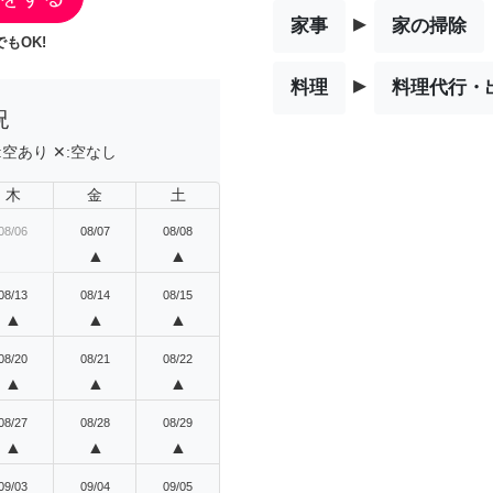
▸
家事
家の掃除
もOK!
▸
料理
料理代行・
況
:
空あり
✕:
空なし
木
金
土
08/06
08/07
08/08
▲
▲
08/13
08/14
08/15
▲
▲
▲
08/20
08/21
08/22
▲
▲
▲
08/27
08/28
08/29
▲
▲
▲
09/03
09/04
09/05