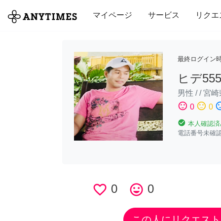
全て
修理・組立
家事
引っ越し
マイページ
サービス
リクエ
最終ログイン
ヒデ55
男性
/
/
宮崎
sentiment_satisfied
sentiment_neutral
sentiment_di
0
0
check_circle
本人確認済
電話番号未確
favorite_border
0
tag_faces
0
この人にリクエスト