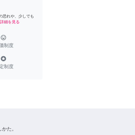
の恐れや、少しでも
詳細を見る
tag_faces
価制度
stars
定制度
しかた。