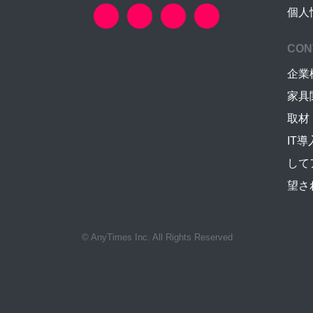
個人
CON
企業
家具
取材
IT
して
望さ
© AnyTimes Inc. All Rights Reserved