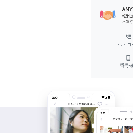
AN
報酬
不審
perm_phone_msg
パトロ
smartphone
番号