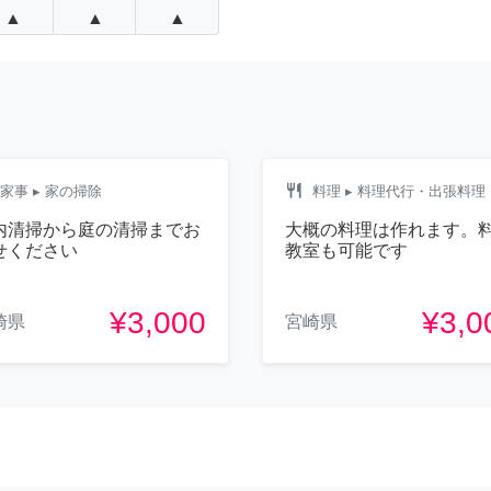
▲
▲
▲
restaurant
家事
▸ 家の掃除
料理
▸ 料理代行・出張料理
内清掃から庭の清掃までお
大概の料理は作れます。
せください
教室も可能です
¥3,000
¥3,0
崎県
宮崎県