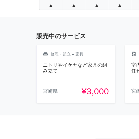
▲
▲
▲
▲
販売中のサービス
weekend
local_laundry_service
修理・組立
▸ 家具
ニトリやイケヤなど家具の組
室
み立て
任
¥3,000
宮崎県
宮