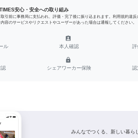
YTIMES安心・安全への取り組み
は取引前に事務局に支払われ、評価・完了後に振り込まれます。利用規約違反
な内容のサービスやリクエストやユーザーがあった場合は通報してください。
assignment_ind
ール
本人確認
評
lock
確認
シェアワーカー保険
認
みんなでつくる、新しい暮ら