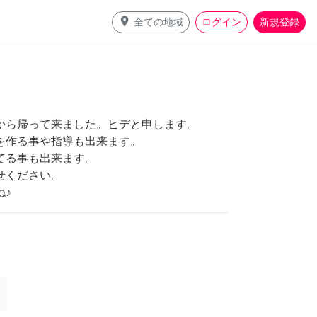
place
全ての地域
ログイン
新規登録
から帰って来ました。ヒデと申します。
を作る事や指導も出来ます。
てる事も出来ます。
せください。
ね♪