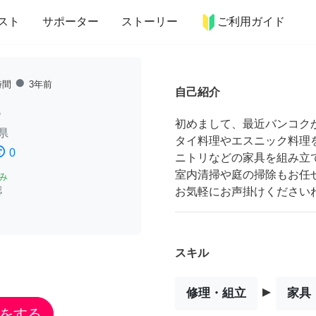
more_horiz
インテリア
趣味・習い事
ペット
料理
スト
サポーター
ストーリー
ご利用ガイド
fiber_manual_record
時間
3年前
自己紹介
5
初めまして、最近バンコク
県
タイ料理やエスニック料理
ssatisfied
0
ニトリなどの家具を組み立
室内清掃や庭の掃除もお任
み
認
お気軽にお声掛けください
スキル
▸
修理・組立
家具
をする