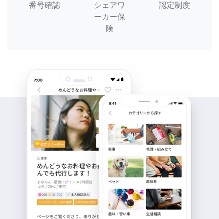
番号確認
シェアワ
認定制度
ーカー保
険