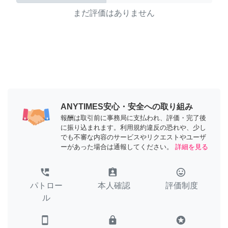
まだ評価はありません
ANYTIMES安心・安全への取り組み
報酬は取引前に事務局に支払われ、評価・完了後
に振り込まれます。利用規約違反の恐れや、少し
でも不審な内容のサービスやリクエストやユーザ
ーがあった場合は通報してください。
詳細を見る
perm_phone_msg
assignment_ind
tag_faces
パトロー
本人確認
評価制度
ル
smartphone
lock
stars