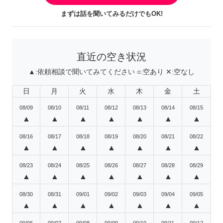
まずは話を聞いてみるだけでもOK!
直近の空き状況
▲:
依頼相談で聞いてみてください
○:
空あり
✕:
空なし
日
月
火
水
木
金
土
08/09
08/10
08/11
08/12
08/13
08/14
08/15
▲
▲
▲
▲
▲
▲
▲
08/16
08/17
08/18
08/19
08/20
08/21
08/22
▲
▲
▲
▲
▲
▲
▲
08/23
08/24
08/25
08/26
08/27
08/28
08/29
▲
▲
▲
▲
▲
▲
▲
08/30
08/31
09/01
09/02
09/03
09/04
09/05
▲
▲
▲
▲
▲
▲
▲
09/06
09/07
09/08
09/09
09/10
09/11
09/12