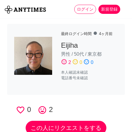
more_horiz
全て
修理・組立
家事
ログイン
新規登録
fiber_manual_record
最終ログイン時間
4ヶ月前
Eijiha
男性
/
50代
/
東京都
sentiment_satisfied
sentiment_neutral
sentiment_dissatisfied
2
0
0
本人確認未確認
電話番号未確認
favorite_border
0
tag_faces
2
この人にリクエストをする