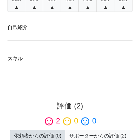
▲
▲
▲
▲
▲
▲
▲
自己紹介
スキル
評価
(
2
)
sentiment_satisfied
2
sentiment_neutral
0
sentiment_dissatisfied
0
依頼者からの評価
(
0
)
サポーターからの評価
(
2
)