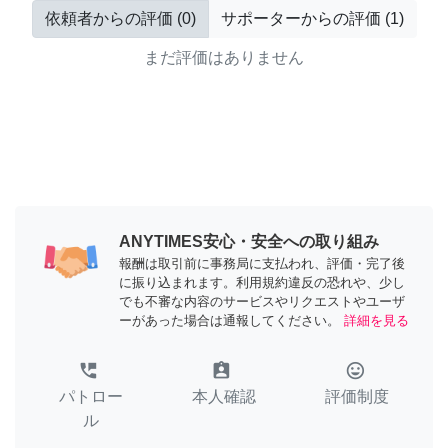
依頼者からの評価
(
0
)
サポーターからの評価
(
1
)
まだ評価はありません
ANYTIMES安心・安全への取り組み
報酬は取引前に事務局に支払われ、評価・完了後
に振り込まれます。利用規約違反の恐れや、少し
でも不審な内容のサービスやリクエストやユーザ
ーがあった場合は通報してください。
詳細を見る
perm_phone_msg
assignment_ind
tag_faces
パトロー
本人確認
評価制度
ル