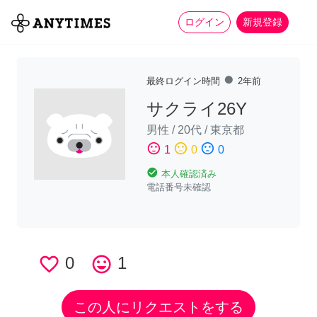
more_horiz
全て
修理・組立
家事
ログイン
新規登録
fiber_manual_record
最終ログイン時間
2年前
サクライ26Y
男性
/
20代
/
東京都
sentiment_satisfied
sentiment_neutral
sentiment_dissatisfied
1
0
0
check_circle
本人確認済み
電話番号未確認
favorite_border
0
tag_faces
1
この人にリクエストをする