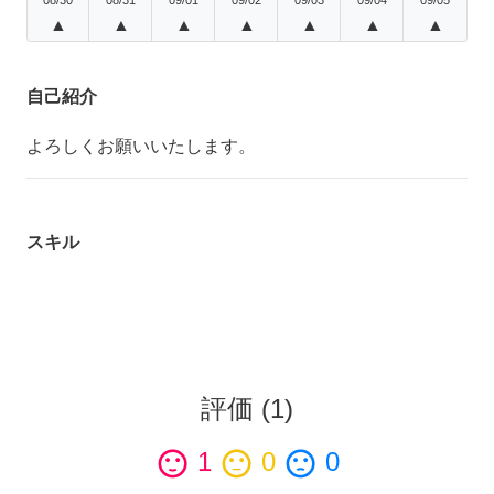
▲
▲
▲
▲
▲
▲
▲
自己紹介
よろしくお願いいたします。
スキル
評価
(
1
)
sentiment_satisfied
1
sentiment_neutral
0
sentiment_dissatisfied
0