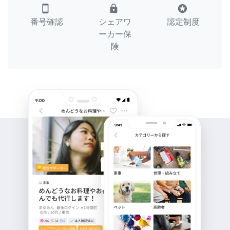
smartphone
lock
stars
番号確認
シェアワ
認定制度
ーカー保
険