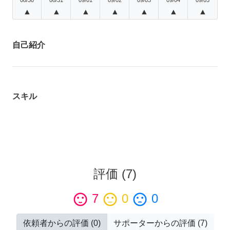
▲
▲
▲
▲
▲
▲
▲
自己紹介
スキル
評価
(
7
)
sentiment_satisfied
7
sentiment_neutral
0
sentiment_dissatisfied
0
依頼者からの評価
(
0
)
サポーターからの評価
(
7
)