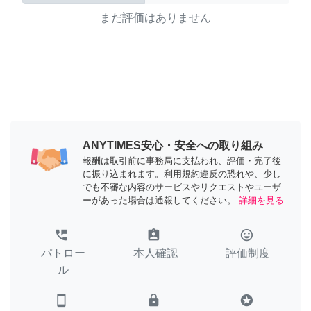
まだ評価はありません
ANYTIMES安心・安全への取り組み
報酬は取引前に事務局に支払われ、評価・完了後
に振り込まれます。利用規約違反の恐れや、少し
でも不審な内容のサービスやリクエストやユーザ
ーがあった場合は通報してください。
詳細を見る
perm_phone_msg
assignment_ind
tag_faces
パトロー
本人確認
評価制度
ル
smartphone
lock
stars