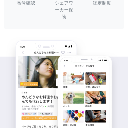
番号確認
シェアワ
認定制度
ーカー保
険