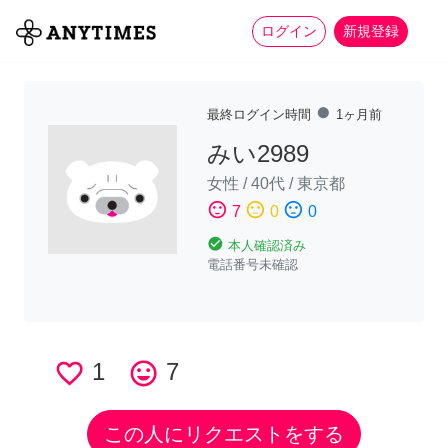
more_horiz
全て
修理・組立
家事
ログイン
新規登録
fiber_manual_record
最終ログイン時間
1ヶ月前
みい2989
女性
/
40代
/
東京都
sentiment_satisfied
sentiment_neutral
sentiment_dissatisfied
7
0
0
check_circle
本人確認済み
電話番号未確認
favorite_border
1
tag_faces
7
この人にリクエストをする