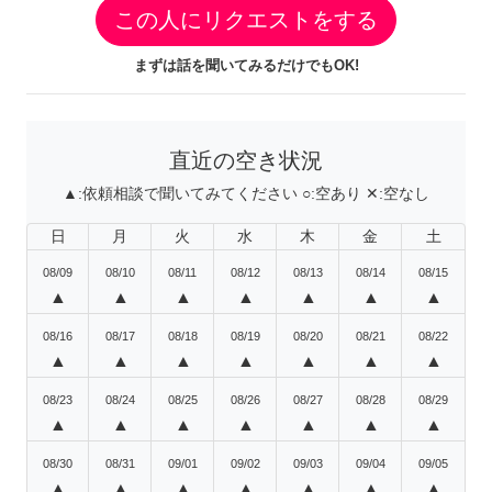
この人にリクエストをする
まずは話を聞いてみるだけでもOK!
直近の空き状況
▲:
依頼相談で聞いてみてください
○:
空あり
✕:
空なし
日
月
火
水
木
金
土
08/09
08/10
08/11
08/12
08/13
08/14
08/15
▲
▲
▲
▲
▲
▲
▲
08/16
08/17
08/18
08/19
08/20
08/21
08/22
▲
▲
▲
▲
▲
▲
▲
08/23
08/24
08/25
08/26
08/27
08/28
08/29
▲
▲
▲
▲
▲
▲
▲
08/30
08/31
09/01
09/02
09/03
09/04
09/05
▲
▲
▲
▲
▲
▲
▲