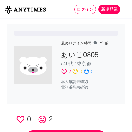
more_horiz
全て
修理・組立
家事
ログイン
新規登録
fiber_manual_record
最終ログイン時間
2年前
あいこ0805
/
40代
/
東京都
sentiment_satisfied
sentiment_neutral
sentiment_dissatisfied
2
0
0
本人確認未確認
電話番号未確認
favorite_border
0
tag_faces
2