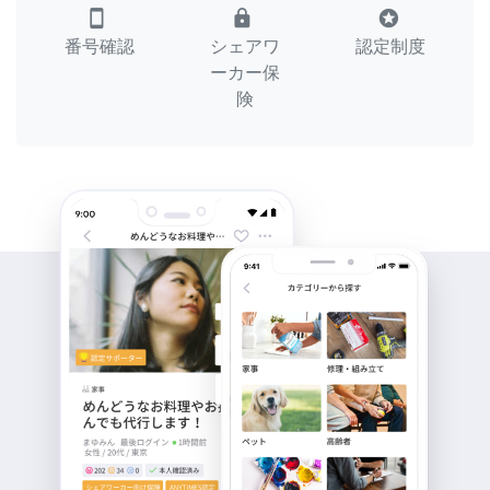
smartphone
lock
stars
番号確認
シェアワ
認定制度
ーカー保
険