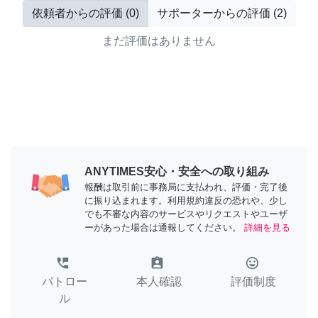
依頼者からの評価
(
0
)
サポーターからの評価
(
2
)
まだ評価はありません
ANYTIMES安心・安全への取り組み
報酬は取引前に事務局に支払われ、評価・完了後
に振り込まれます。利用規約違反の恐れや、少し
でも不審な内容のサービスやリクエストやユーザ
ーがあった場合は通報してください。
詳細を見る
perm_phone_msg
assignment_ind
tag_faces
パトロー
本人確認
評価制度
ル