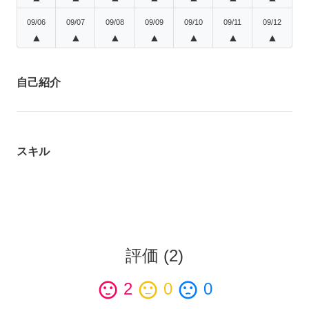
09/06
09/07
09/08
09/09
09/10
09/11
09/12
▲
▲
▲
▲
▲
▲
▲
自己紹介
スキル
評価
(
2
)
sentiment_satisfied
2
sentiment_neutral
0
sentiment_dissatisfied
0