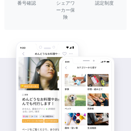
番号確認
シェアワ
認定制度
ーカー保
険