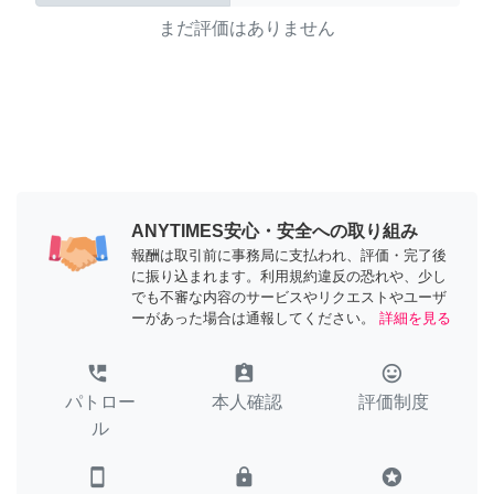
まだ評価はありません
ANYTIMES安心・安全への取り組み
報酬は取引前に事務局に支払われ、評価・完了後
に振り込まれます。利用規約違反の恐れや、少し
でも不審な内容のサービスやリクエストやユーザ
ーがあった場合は通報してください。
詳細を見る
perm_phone_msg
assignment_ind
tag_faces
パトロー
本人確認
評価制度
ル
smartphone
lock
stars