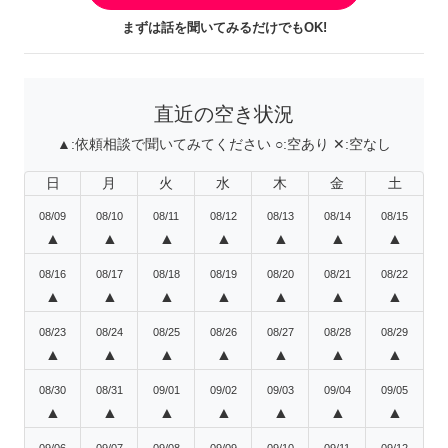
まずは話を聞いてみるだけでもOK!
直近の空き状況
▲:
依頼相談で聞いてみてください
○:
空あり
✕:
空なし
日
月
火
水
木
金
土
08/09
08/10
08/11
08/12
08/13
08/14
08/15
▲
▲
▲
▲
▲
▲
▲
08/16
08/17
08/18
08/19
08/20
08/21
08/22
▲
▲
▲
▲
▲
▲
▲
08/23
08/24
08/25
08/26
08/27
08/28
08/29
▲
▲
▲
▲
▲
▲
▲
08/30
08/31
09/01
09/02
09/03
09/04
09/05
▲
▲
▲
▲
▲
▲
▲
09/06
09/07
09/08
09/09
09/10
09/11
09/12