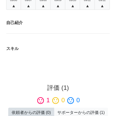
▲
▲
▲
▲
▲
▲
▲
自己紹介
スキル
評価
(
1
)
sentiment_satisfied
1
sentiment_neutral
0
sentiment_dissatisfied
0
依頼者からの評価
(
0
)
サポーターからの評価
(
1
)