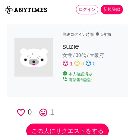
more_horiz
全て
修理・組立
家事
ログイン
新規登録
fiber_manual_record
最終ログイン時間
3年前
suzie
女性
/
30代
/
大阪府
sentiment_satisfied
sentiment_neutral
sentiment_dissatisfied
1
0
0
check_circle
本人確認済み
phone_in_talk
電話番号認証
favorite_border
0
tag_faces
1
この人にリクエストをする