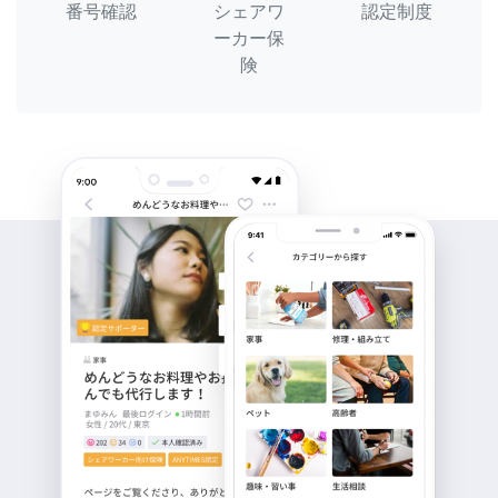
番号確認
シェアワ
認定制度
ーカー保
険