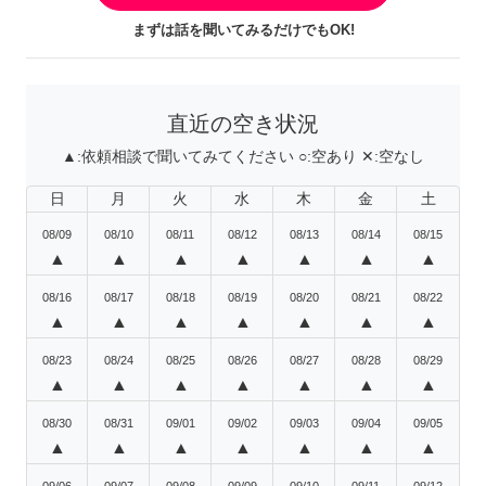
まずは話を聞いてみるだけでもOK!
直近の空き状況
▲:
依頼相談で聞いてみてください
○:
空あり
✕:
空なし
日
月
火
水
木
金
土
08/09
08/10
08/11
08/12
08/13
08/14
08/15
▲
▲
▲
▲
▲
▲
▲
08/16
08/17
08/18
08/19
08/20
08/21
08/22
▲
▲
▲
▲
▲
▲
▲
08/23
08/24
08/25
08/26
08/27
08/28
08/29
▲
▲
▲
▲
▲
▲
▲
08/30
08/31
09/01
09/02
09/03
09/04
09/05
▲
▲
▲
▲
▲
▲
▲
09/06
09/07
09/08
09/09
09/10
09/11
09/12