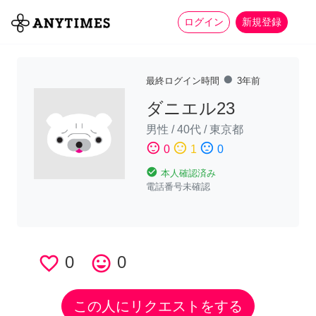
more_horiz
全て
修理・組立
家事
ログイン
新規登録
fiber_manual_record
最終ログイン時間
3年前
ダニエル23
男性
/
40代
/
東京都
sentiment_satisfied
sentiment_neutral
sentiment_dissatisfied
0
1
0
check_circle
本人確認済み
電話番号未確認
favorite_border
0
tag_faces
0
この人にリクエストをする