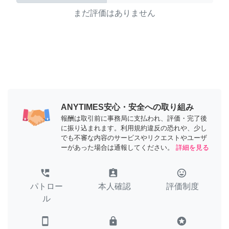
まだ評価はありません
ANYTIMES安心・安全への取り組み
報酬は取引前に事務局に支払われ、評価・完了後
に振り込まれます。利用規約違反の恐れや、少し
でも不審な内容のサービスやリクエストやユーザ
ーがあった場合は通報してください。
詳細を見る
perm_phone_msg
assignment_ind
tag_faces
パトロー
本人確認
評価制度
ル
smartphone
lock
stars