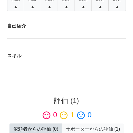
▲
▲
▲
▲
▲
▲
▲
自己紹介
スキル
評価
(
1
)
sentiment_satisfied
0
sentiment_neutral
1
sentiment_dissatisfied
0
依頼者からの評価
(
0
)
サポーターからの評価
(
1
)