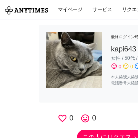
全て
修理・組立
家事
引っ越し
マイページ
サービス
リクエ
最終ログイン
kapi643
女性
/
50代
sentiment_satisfied
sentiment_neutral
sentiment_di
0
0
本人確認未確
電話番号未確
favorite_border
0
tag_faces
0
この人にリクエスト