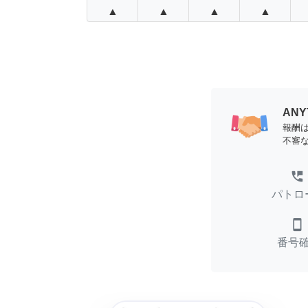
▲
▲
▲
▲
AN
報酬
不審
perm_phone_msg
パトロ
smartphone
番号