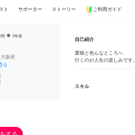
more_horiz
インテリア
趣味・習い事
ペット
料理
スト
サポーター
ストーリー
ご利用ガイド
fiber_manual_record
時間
3年前
自己紹介
愛猫と色んなところへ
/
大阪府
行くのが人生の楽しみです
ssatisfied
0
認
認
スキル
をする