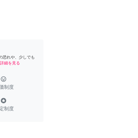
の恐れや、少しでも
詳細を見る
tag_faces
価制度
stars
定制度