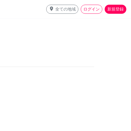
place
全ての地域
ログイン
新規登録
。