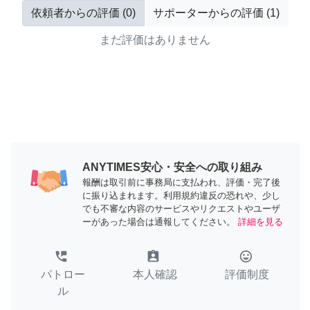
依頼者からの評価
(
0
)
サポーターからの評価
(
1
)
まだ評価はありません
ANYTIMES安心・安全への取り組み
報酬は取引前に事務局に支払われ、評価・完了後
に振り込まれます。利用規約違反の恐れや、少し
でも不審な内容のサービスやリクエストやユーザ
ーがあった場合は通報してください。
詳細を見る
perm_phone_msg
assignment_ind
tag_faces
パトロー
本人確認
評価制度
ル