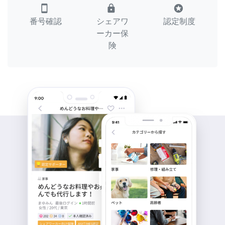
smartphone
lock
stars
番号確認
シェアワ
認定制度
ーカー保
険