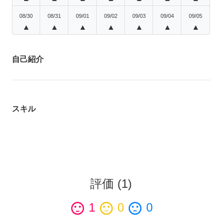
08/30
08/31
09/01
09/02
09/03
09/04
09/05
▲
▲
▲
▲
▲
▲
▲
自己紹介
スキル
評価
(
1
)
sentiment_satisfied
1
sentiment_neutral
0
sentiment_dissatisfied
0