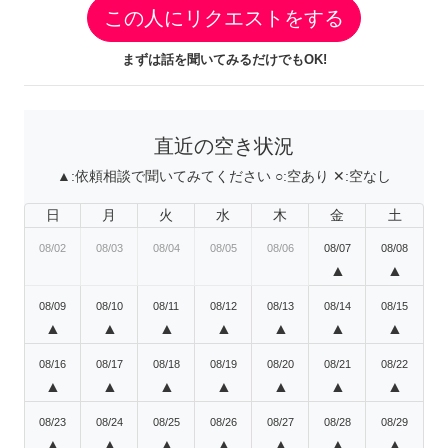
この人にリクエストをする
まずは話を聞いてみるだけでもOK!
直近の空き状況
▲:
依頼相談で聞いてみてください
○:
空あり
✕:
空なし
日
月
火
水
木
金
土
08/02
08/03
08/04
08/05
08/06
08/07
08/08
▲
▲
08/09
08/10
08/11
08/12
08/13
08/14
08/15
▲
▲
▲
▲
▲
▲
▲
08/16
08/17
08/18
08/19
08/20
08/21
08/22
▲
▲
▲
▲
▲
▲
▲
08/23
08/24
08/25
08/26
08/27
08/28
08/29
▲
▲
▲
▲
▲
▲
▲