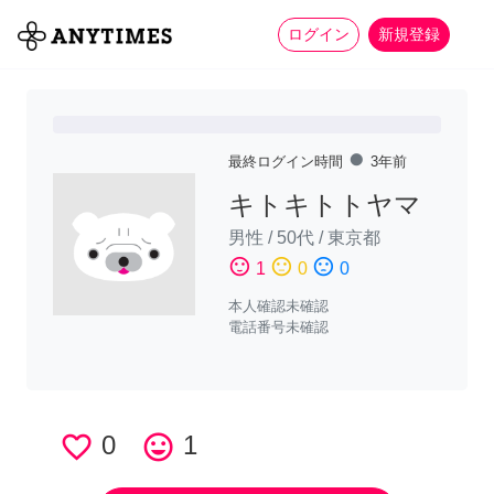
more_horiz
全て
修理・組立
家事
ログイン
新規登録
fiber_manual_record
最終ログイン時間
3年前
キトキトトヤマ
男性
/
50代
/
東京都
sentiment_satisfied
sentiment_neutral
sentiment_dissatisfied
1
0
0
本人確認未確認
電話番号未確認
favorite_border
0
tag_faces
1