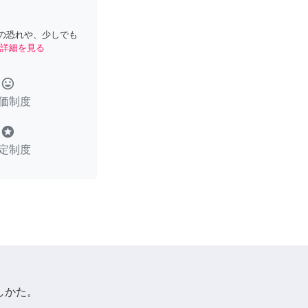
の恐れや、少しでも
詳細を見る
tag_faces
価制度
stars
定制度
しかた。