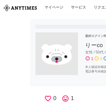
全て
修理・組立
家事
引っ越し
マイページ
サービス
リクエ
最終ログイン
りーco
女性
/
50代
sentiment_satisfied
sentiment_neutral
sentiment_di
1
0
本人確認未確
電話番号未確
favorite_border
0
tag_faces
1