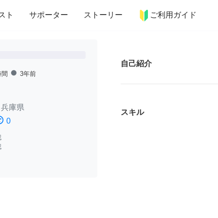
more_horiz
インテリア
趣味・習い事
ペット
料理
スト
サポーター
ストーリー
ご利用ガイド
自己紹介
fiber_manual_record
時間
3年前
/
兵庫県
スキル
ssatisfied
0
認
認