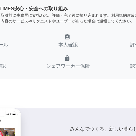
YTIMES安心・安全への取り組み
は取引前に事務局に支払われ、評価・完了後に振り込まれます。利用規約違反
な内容のサービスやリクエストやユーザーがあった場合は通報してください。
assignment_ind
ール
本人確認
評
lock
確認
シェアワーカー保険
認
みんなでつくる、新しい暮ら