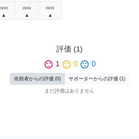
09/03
09/04
09/05
▲
▲
▲
評価
(
1
)
sentiment_satisfied
1
sentiment_neutral
0
sentiment_dissatisfied
0
依頼者からの評価
(
0
)
サポーターからの評価
(
1
)
まだ評価はありません