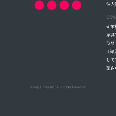
個人
CON
企業
家具
取材
IT
して
望さ
© AnyTimes Inc. All Rights Reserved