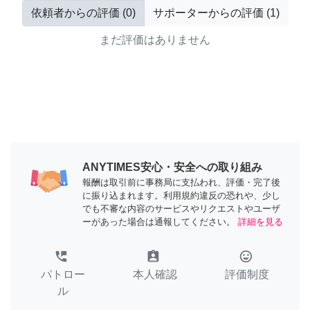
依頼者からの評価
(
0
)
サポーターからの評価
(
1
)
まだ評価はありません
ANYTIMES安心・安全への取り組み
報酬は取引前に事務局に支払われ、評価・完了後
に振り込まれます。利用規約違反の恐れや、少し
でも不審な内容のサービスやリクエストやユーザ
ーがあった場合は通報してください。
詳細を見る
perm_phone_msg
assignment_ind
tag_faces
パトロー
本人確認
評価制度
ル