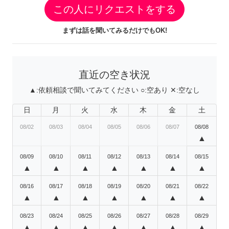
この人にリクエストをする
まずは話を聞いてみるだけでもOK!
直近の空き状況
▲:
依頼相談で聞いてみてください
○:
空あり
✕:
空なし
日
月
火
水
木
金
土
08/02
08/03
08/04
08/05
08/06
08/07
08/08
▲
08/09
08/10
08/11
08/12
08/13
08/14
08/15
▲
▲
▲
▲
▲
▲
▲
08/16
08/17
08/18
08/19
08/20
08/21
08/22
▲
▲
▲
▲
▲
▲
▲
08/23
08/24
08/25
08/26
08/27
08/28
08/29
▲
▲
▲
▲
▲
▲
▲