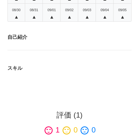
08/30
08/31
09/01
09/02
09/03
09/04
09/05
▲
▲
▲
▲
▲
▲
▲
自己紹介
スキル
評価
(
1
)
sentiment_satisfied
1
sentiment_neutral
0
sentiment_dissatisfied
0