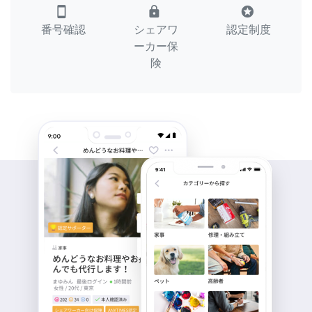
smartphone
lock
stars
番号確認
シェアワ
認定制度
ーカー保
険