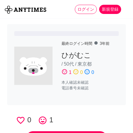
more_horiz
全て
修理・組立
家事
ログイン
新規登録
fiber_manual_record
最終ログイン時間
3年前
ひがむこ
/
50代
/
東京都
sentiment_satisfied
sentiment_neutral
sentiment_dissatisfied
1
0
0
本人確認未確認
電話番号未確認
favorite_border
0
tag_faces
1