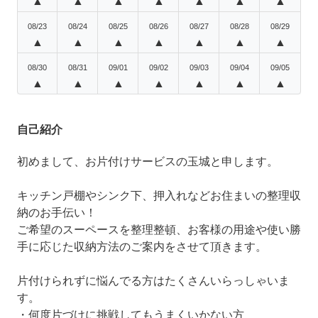
▲
▲
▲
▲
▲
▲
▲
08/23
08/24
08/25
08/26
08/27
08/28
08/29
▲
▲
▲
▲
▲
▲
▲
08/30
08/31
09/01
09/02
09/03
09/04
09/05
▲
▲
▲
▲
▲
▲
▲
自己紹介
初めまして、お片付けサービスの玉城と申します。
キッチン戸棚やシンク下、押入れなどお住まいの整理収
納のお手伝い！
ご希望のスーペースを整理整頓、お客様の用途や使い勝
手に応じた収納方法のご案内をさせて頂きます。
片付けられずに悩んでる方はたくさんいらっしゃいま
す。
・何度片づけに挑戦してもうまくいかない方