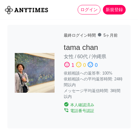
more_horiz
全て
修理・組立
家事
ログイン
新規登録
fiber_manual_record
最終ログイン時間
5ヶ月前
tama chan
女性
/
60代
/
沖縄県
sentiment_satisfied
sentiment_neutral
sentiment_dissatisfied
1
0
0
依頼相談への返答率: 100%
依頼相談への平均返答時間: 24時
間以内
メッセージ平均返信時間: 3時間
以内
check_circle
本人確認済み
phone_in_talk
電話番号認証