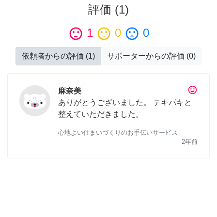
評価
(
1
)
sentiment_satisfied
1
sentiment_neutral
0
sentiment_dissatisfied
0
依頼者からの評価
(
1
)
サポーターからの評価
(
0
)
tag_faces
麻奈美
ありがとうございました。 テキパキと
整えていただきました。
心地よい住まいづくりのお手伝いサービス
2年前