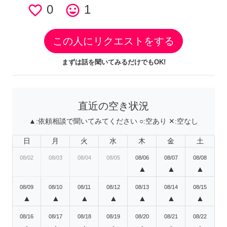
favorite_border
0
tag_faces
1
この人にリクエストをする
まずは話を聞いてみるだけでもOK!
直近の空き状況
▲:
依頼相談で聞いてみてください
○:
空あり
✕:
空なし
日
月
火
水
木
金
土
08/02
08/03
08/04
08/05
08/06
08/07
08/08
▲
▲
▲
08/09
08/10
08/11
08/12
08/13
08/14
08/15
▲
▲
▲
▲
▲
▲
▲
08/16
08/17
08/18
08/19
08/20
08/21
08/22