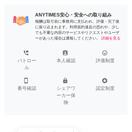
ANYTIMES安心・安全への取り組み
報酬は取引前に事務局に支払われ、評価・完了後
に振り込まれます。利用規約違反の恐れや、少し
でも不審な内容のサービスやリクエストやユーザ
ーがあった場合は通報してください。
詳細を見る
perm_phone_msg
assignment_ind
tag_faces
パトロー
本人確認
評価制度
ル
smartphone
lock
stars
番号確認
シェアワ
認定制度
ーカー保
険