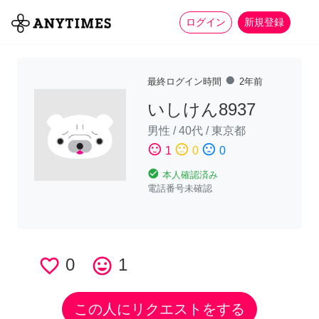
more_horiz
全て
修理・組立
家事
ログイン
新規登録
fiber_manual_record
最終ログイン時間
2年前
いしけん8937
男性
/
40代
/
東京都
sentiment_satisfied
sentiment_neutral
sentiment_dissatisfied
1
0
0
check_circle
本人確認済み
電話番号未確認
favorite_border
0
tag_faces
1
この人にリクエストをする