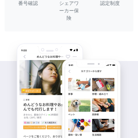
番号確認
シェアワ
認定制度
ーカー保
険