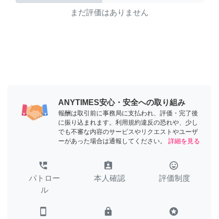
まだ評価はありません
ANYTIMES安心・安全への取り組み
報酬は取引前に事務局に支払われ、評価・完了後
に振り込まれます。利用規約違反の恐れや、少し
でも不審な内容のサービスやリクエストやユーザ
ーがあった場合は通報してください。
詳細を見る
perm_phone_msg
assignment_ind
tag_faces
パトロー
本人確認
評価制度
ル
smartphone
lock
stars