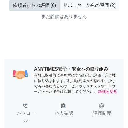
依頼者からの評価
(
0
)
サポーターからの評価
(
2
)
まだ評価はありません
ANYTIMES安心・安全への取り組み
報酬は取引前に事務局に支払われ、評価・完了後
に振り込まれます。利用規約違反の恐れや、少し
でも不審な内容のサービスやリクエストやユーザ
ーがあった場合は通報してください。
詳細を見る
perm_phone_msg
assignment_ind
tag_faces
パトロー
本人確認
評価制度
ル