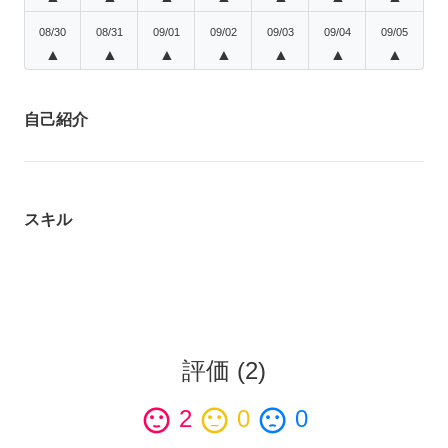
08/30
08/31
09/01
09/02
09/03
09/04
09/05
▲
▲
▲
▲
▲
▲
▲
自己紹介
スキル
評価
(
2
)
sentiment_satisfied
2
sentiment_neutral
0
sentiment_dissatisfied
0