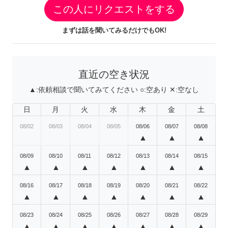
この人にリクエストをする
まずは話を聞いてみるだけでもOK!
直近の空き状況
▲:
依頼相談で聞いてみてください
○:
空あり
✕:
空なし
日
月
火
水
木
金
土
08/02
08/03
08/04
08/05
08/06
08/07
08/08
▲
▲
▲
08/09
08/10
08/11
08/12
08/13
08/14
08/15
▲
▲
▲
▲
▲
▲
▲
08/16
08/17
08/18
08/19
08/20
08/21
08/22
▲
▲
▲
▲
▲
▲
▲
08/23
08/24
08/25
08/26
08/27
08/28
08/29
▲
▲
▲
▲
▲
▲
▲