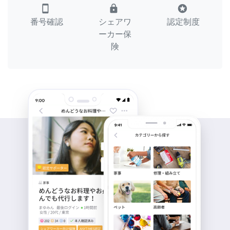
smartphone
lock
stars
番号確認
シェアワ
認定制度
ーカー保
険