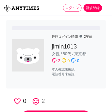
more_horiz
全て
修理・組立
家事
ログイン
新規登録
fiber_manual_record
最終ログイン時間
2年前
jimin1013
女性
/
50代
/
東京都
sentiment_satisfied
sentiment_neutral
sentiment_dissatisfied
2
0
0
本人確認未確認
電話番号未確認
favorite_border
0
tag_faces
2