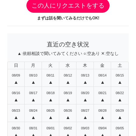
この人にリクエストをする
まずは話を聞いてみるだけでもOK!
直近の空き状況
▲:
依頼相談で聞いてみてください
○:
空あり
✕:
空なし
日
月
火
水
木
金
土
08/09
08/10
08/11
08/12
08/13
08/14
08/15
▲
▲
▲
▲
▲
▲
▲
08/16
08/17
08/18
08/19
08/20
08/21
08/22
▲
▲
▲
▲
▲
▲
▲
08/23
08/24
08/25
08/26
08/27
08/28
08/29
▲
▲
▲
▲
▲
▲
▲
08/30
08/31
09/01
09/02
09/03
09/04
09/05
▲
▲
▲
▲
▲
▲
▲