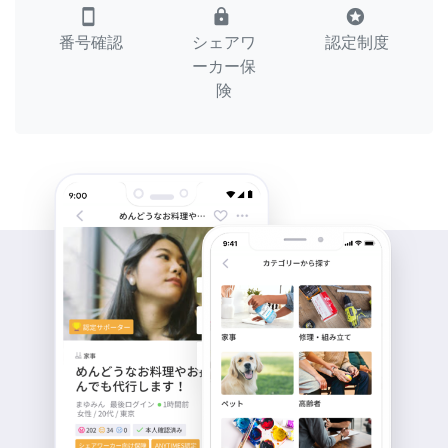
smartphone
lock
stars
番号確認
シェアワ
認定制度
ーカー保
険