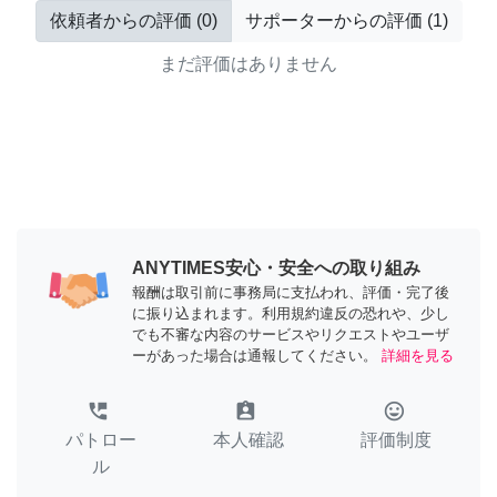
依頼者からの評価
(
0
)
サポーターからの評価
(
1
)
まだ評価はありません
ANYTIMES安心・安全への取り組み
報酬は取引前に事務局に支払われ、評価・完了後
に振り込まれます。利用規約違反の恐れや、少し
でも不審な内容のサービスやリクエストやユーザ
ーがあった場合は通報してください。
詳細を見る
perm_phone_msg
assignment_ind
tag_faces
パトロー
本人確認
評価制度
ル