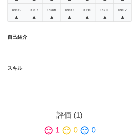
09/06
09/07
09/08
09/09
09/10
09/11
09/12
▲
▲
▲
▲
▲
▲
▲
自己紹介
スキル
評価
(
1
)
sentiment_satisfied
1
sentiment_neutral
0
sentiment_dissatisfied
0