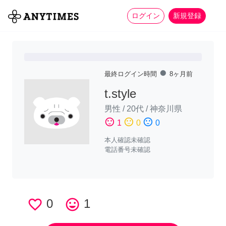
more_horiz
全て
修理・組立
家事
ログイン
新規登録
fiber_manual_record
最終ログイン時間
8ヶ月前
t.style
男性
/
20代
/
神奈川県
sentiment_satisfied
sentiment_neutral
sentiment_dissatisfied
1
0
0
本人確認未確認
電話番号未確認
favorite_border
0
tag_faces
1