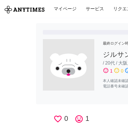
全て
修理・組立
家事
引っ越し
マイページ
サービス
リクエ
最終ログイン
ジルサ
/
20代
/
大阪
sentiment_satisfied
sentiment_neutral
sentiment_di
1
0
本人確認未確
電話番号未確
favorite_border
0
tag_faces
1