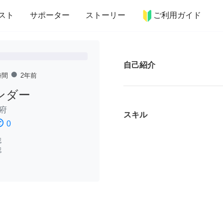
more_horiz
インテリア
趣味・習い事
ペット
料理
スト
サポーター
ストーリー
ご利用ガイド
自己紹介
fiber_manual_record
時間
2年前
ンダー
府
スキル
ssatisfied
0
認
認