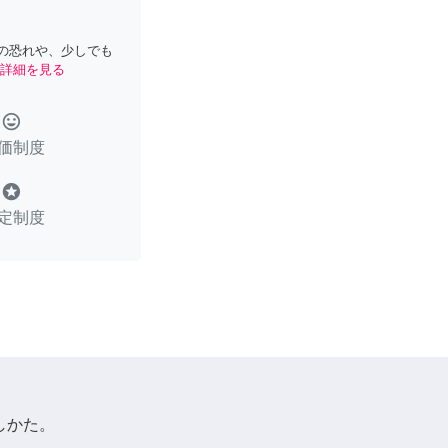
の恐れや、少しでも
詳細を見る
tag_faces
価制度
stars
定制度
しかた。