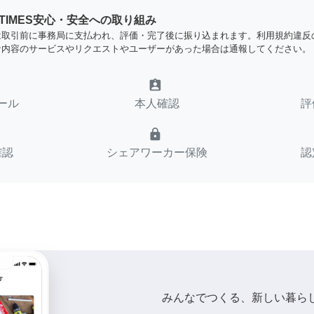
YTIMES安心・安全への取り組み
は取引前に事務局に支払われ、評価・完了後に振り込まれます。利用規約違反
な内容のサービスやリクエストやユーザーがあった場合は通報してください。
assignment_ind
ール
本人確認
評
lock
確認
シェアワーカー保険
認
みんなでつくる、新しい暮ら