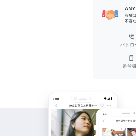
AN
報酬
不審
perm_phone_msg
パトロ
smartphone
番号