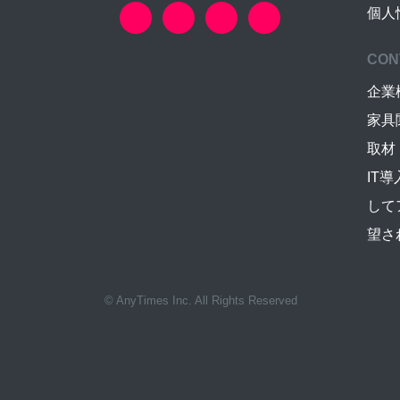
個人
CON
企業
家具
取材
IT
して
望さ
© AnyTimes Inc. All Rights Reserved