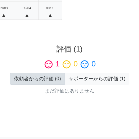
09/03
09/04
09/05
▲
▲
▲
評価
(
1
)
sentiment_satisfied
1
sentiment_neutral
0
sentiment_dissatisfied
0
依頼者からの評価
(
0
)
サポーターからの評価
(
1
)
まだ評価はありません