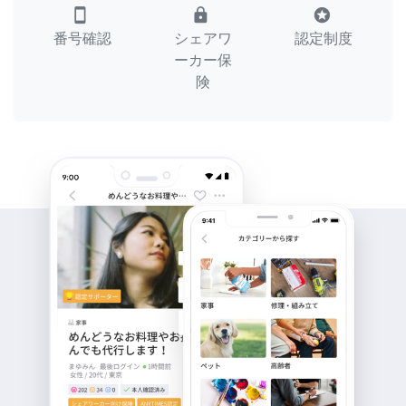
smartphone
lock
stars
番号確認
シェアワ
認定制度
ーカー保
険