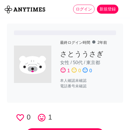
more_horiz
全て
修理・組立
家事
ログイン
新規登録
fiber_manual_record
最終ログイン時間
2年前
さとううさぎ
女性
/
50代
/
東京都
sentiment_satisfied
sentiment_neutral
sentiment_dissatisfied
1
0
0
本人確認未確認
電話番号未確認
favorite_border
0
tag_faces
1