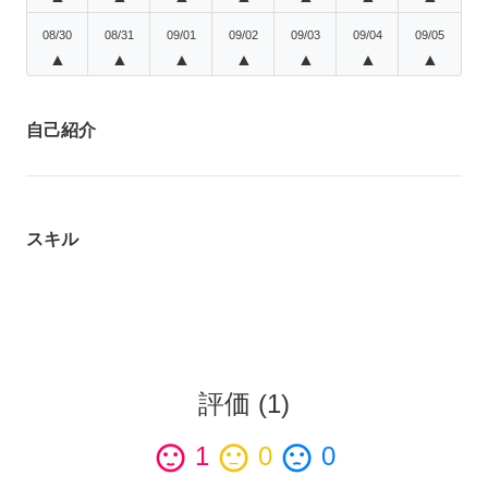
08/30
08/31
09/01
09/02
09/03
09/04
09/05
▲
▲
▲
▲
▲
▲
▲
自己紹介
スキル
評価
(
1
)
sentiment_satisfied
1
sentiment_neutral
0
sentiment_dissatisfied
0