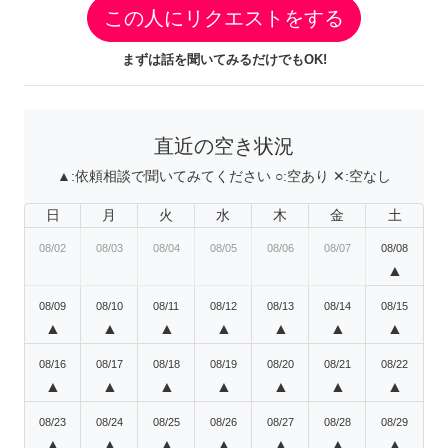
この人にリクエストをする
まずは話を聞いてみるだけでもOK!
直近の空き状況
▲:
依頼相談で聞いてみてください
○:
空あり
✕:
空なし
日
月
火
水
木
金
土
08/02
08/03
08/04
08/05
08/06
08/07
08/08
▲
08/09
08/10
08/11
08/12
08/13
08/14
08/15
▲
▲
▲
▲
▲
▲
▲
08/16
08/17
08/18
08/19
08/20
08/21
08/22
▲
▲
▲
▲
▲
▲
▲
08/23
08/24
08/25
08/26
08/27
08/28
08/29
▲
▲
▲
▲
▲
▲
▲