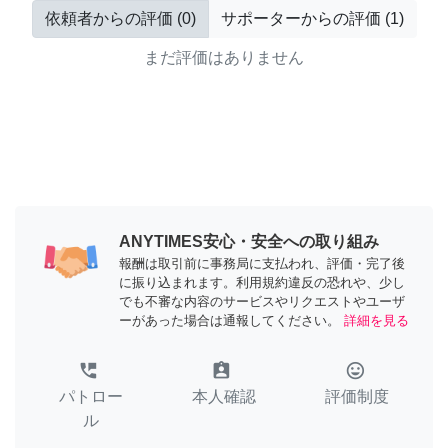
依頼者からの評価
(
0
)
サポーターからの評価
(
1
)
まだ評価はありません
ANYTIMES安心・安全への取り組み
報酬は取引前に事務局に支払われ、評価・完了後
に振り込まれます。利用規約違反の恐れや、少し
でも不審な内容のサービスやリクエストやユーザ
ーがあった場合は通報してください。
詳細を見る
perm_phone_msg
assignment_ind
tag_faces
パトロー
本人確認
評価制度
ル