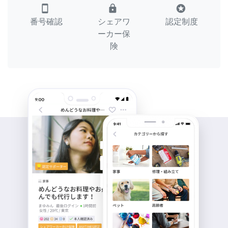
smartphone
lock
stars
番号確認
シェアワ
認定制度
ーカー保
険