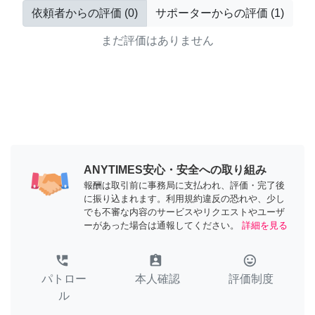
依頼者からの評価
(
0
)
サポーターからの評価
(
1
)
まだ評価はありません
ANYTIMES安心・安全への取り組み
報酬は取引前に事務局に支払われ、評価・完了後
に振り込まれます。利用規約違反の恐れや、少し
でも不審な内容のサービスやリクエストやユーザ
ーがあった場合は通報してください。
詳細を見る
perm_phone_msg
assignment_ind
tag_faces
パトロー
本人確認
評価制度
ル