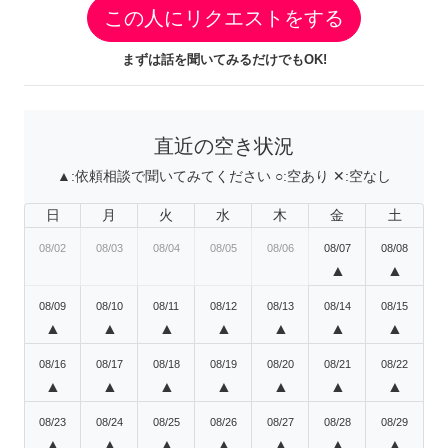
この人にリクエストをする
まずは話を聞いてみるだけでもOK!
直近の空き状況
▲:
依頼相談で聞いてみてください
○:
空あり
✕:
空なし
日
月
火
水
木
金
土
08/02
08/03
08/04
08/05
08/06
08/07
08/08
▲
▲
08/09
08/10
08/11
08/12
08/13
08/14
08/15
▲
▲
▲
▲
▲
▲
▲
08/16
08/17
08/18
08/19
08/20
08/21
08/22
▲
▲
▲
▲
▲
▲
▲
08/23
08/24
08/25
08/26
08/27
08/28
08/29
▲
▲
▲
▲
▲
▲
▲