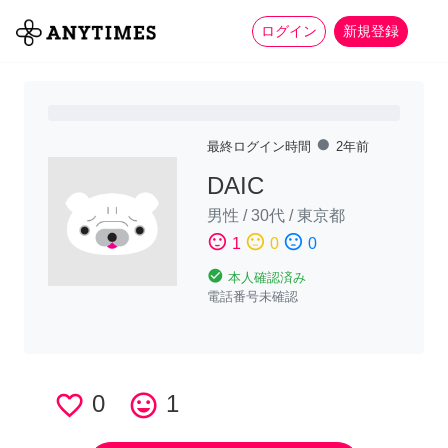
more_horiz
全て
修理・組立
家事
ログイン
新規登録
fiber_manual_record
最終ログイン時間
2年前
DAIC
男性
/
30代
/
東京都
sentiment_satisfied
sentiment_neutral
sentiment_dissatisfied
1
0
0
check_circle
本人確認済み
電話番号未確認
favorite_border
0
tag_faces
1