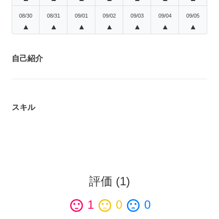
08/30
08/31
09/01
09/02
09/03
09/04
09/05
▲
▲
▲
▲
▲
▲
▲
自己紹介
スキル
評価
(
1
)
sentiment_satisfied
1
sentiment_neutral
0
sentiment_dissatisfied
0