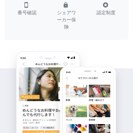
smartphone
lock
stars
番号確認
シェアワ
認定制度
ーカー保
険