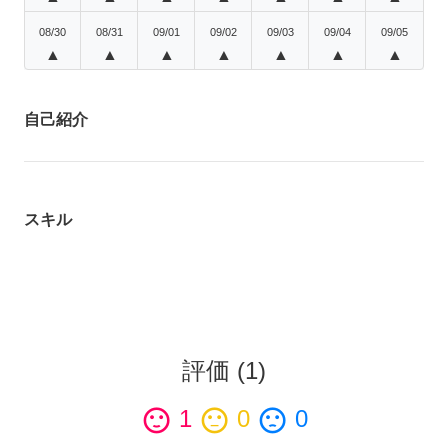
08/30
08/31
09/01
09/02
09/03
09/04
09/05
▲
▲
▲
▲
▲
▲
▲
自己紹介
スキル
評価
(
1
)
sentiment_satisfied
1
sentiment_neutral
0
sentiment_dissatisfied
0