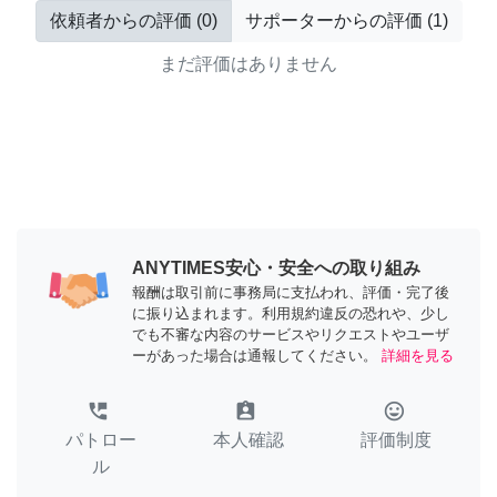
依頼者からの評価
(
0
)
サポーターからの評価
(
1
)
まだ評価はありません
ANYTIMES安心・安全への取り組み
報酬は取引前に事務局に支払われ、評価・完了後
に振り込まれます。利用規約違反の恐れや、少し
でも不審な内容のサービスやリクエストやユーザ
ーがあった場合は通報してください。
詳細を見る
perm_phone_msg
assignment_ind
tag_faces
パトロー
本人確認
評価制度
ル