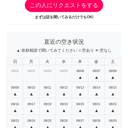
この人にリクエストをする
まずは話を聞いてみるだけでもOK!
直近の空き状況
▲:
依頼相談で聞いてみてください
○:
空あり
✕:
空なし
日
月
火
水
木
金
土
08/02
08/03
08/04
08/05
08/06
08/07
08/08
▲
▲
▲
08/09
08/10
08/11
08/12
08/13
08/14
08/15
▲
▲
▲
▲
▲
▲
▲
08/16
08/17
08/18
08/19
08/20
08/21
08/22
▲
▲
▲
▲
▲
▲
▲
08/23
08/24
08/25
08/26
08/27
08/28
08/29
▲
▲
▲
▲
▲
▲
▲