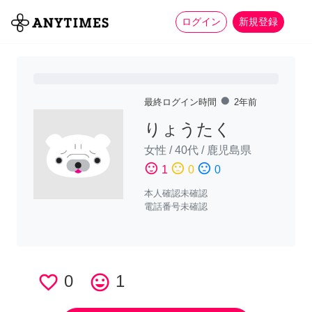
more_horiz
全て
修理・組立
家事
ログイン
新規登録
fiber_manual_record
最終ログイン時間
2年前
りょうたく
女性
/
40代
/
鹿児島県
sentiment_satisfied
sentiment_neutral
sentiment_dissatisfied
1
0
0
本人確認未確認
電話番号未確認
favorite_border
0
tag_faces
1