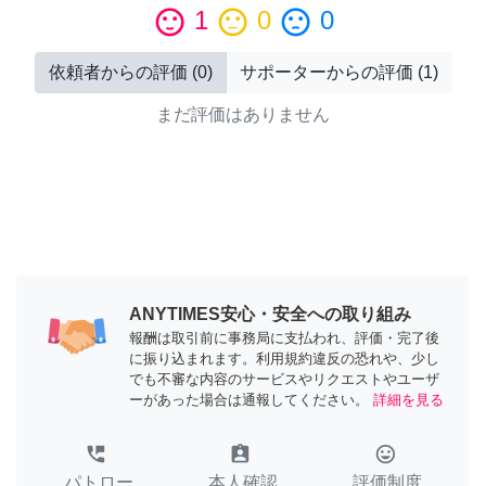
sentiment_satisfied
1
sentiment_neutral
0
sentiment_dissatisfied
0
依頼者からの評価
(
0
)
サポーターからの評価
(
1
)
まだ評価はありません
ANYTIMES安心・安全への取り組み
報酬は取引前に事務局に支払われ、評価・完了後
に振り込まれます。利用規約違反の恐れや、少し
でも不審な内容のサービスやリクエストやユーザ
ーがあった場合は通報してください。
詳細を見る
perm_phone_msg
assignment_ind
tag_faces
パトロー
本人確認
評価制度