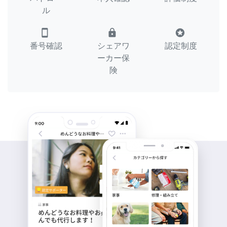
ル
smartphone
lock
stars
番号確認
シェアワ
認定制度
ーカー保
険