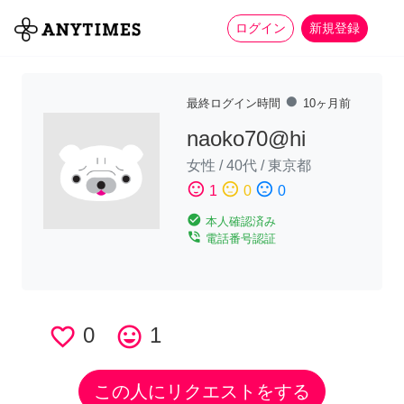
more_horiz
全て
修理・組立
家事
ログイン
新規登録
fiber_manual_record
最終ログイン時間
10ヶ月前
naoko70@hi
女性
/
40代
/
東京都
sentiment_satisfied
sentiment_neutral
sentiment_dissatisfied
1
0
0
check_circle
本人確認済み
phone_in_talk
電話番号認証
favorite_border
0
tag_faces
1
この人にリクエストをする