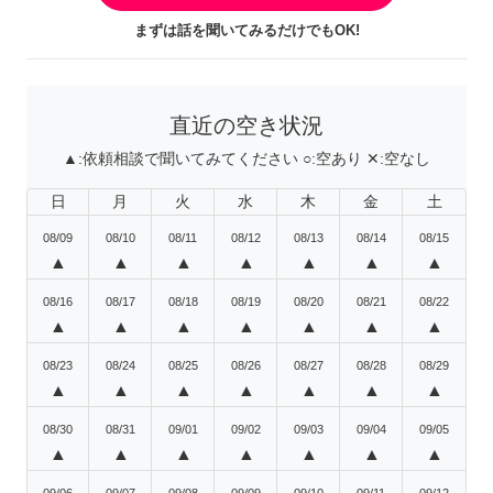
まずは話を聞いてみるだけでもOK!
直近の空き状況
▲:
依頼相談で聞いてみてください
○:
空あり
✕:
空なし
日
月
火
水
木
金
土
08/09
08/10
08/11
08/12
08/13
08/14
08/15
▲
▲
▲
▲
▲
▲
▲
08/16
08/17
08/18
08/19
08/20
08/21
08/22
▲
▲
▲
▲
▲
▲
▲
08/23
08/24
08/25
08/26
08/27
08/28
08/29
▲
▲
▲
▲
▲
▲
▲
08/30
08/31
09/01
09/02
09/03
09/04
09/05
▲
▲
▲
▲
▲
▲
▲
09/06
09/07
09/08
09/09
09/10
09/11
09/12