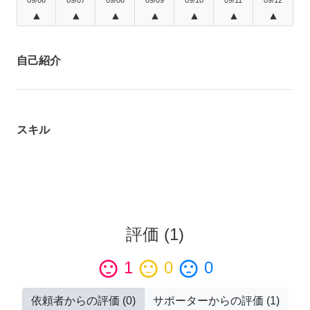
▲
▲
▲
▲
▲
▲
▲
自己紹介
スキル
評価
(
1
)
sentiment_satisfied
1
sentiment_neutral
0
sentiment_dissatisfied
0
依頼者からの評価
(
0
)
サポーターからの評価
(
1
)