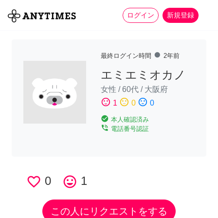
more_horiz
全て
修理・組立
家事
ログイン
新規登録
fiber_manual_record
最終ログイン時間
2年前
エミエミオカノ
女性
/
60代
/
大阪府
sentiment_satisfied
sentiment_neutral
sentiment_dissatisfied
1
0
0
check_circle
本人確認済み
phone_in_talk
電話番号認証
favorite_border
0
tag_faces
1
この人にリクエストをする