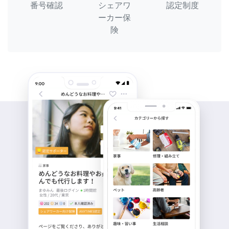
番号確認
シェアワ
認定制度
ーカー保
険