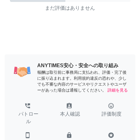
まだ評価はありません
ANYTIMES安心・安全への取り組み
報酬は取引前に事務局に支払われ、評価・完了後
に振り込まれます。利用規約違反の恐れや、少し
でも不審な内容のサービスやリクエストやユーザ
ーがあった場合は通報してください。
詳細を見る
perm_phone_msg
assignment_ind
tag_faces
パトロー
本人確認
評価制度
ル
smartphone
lock
stars