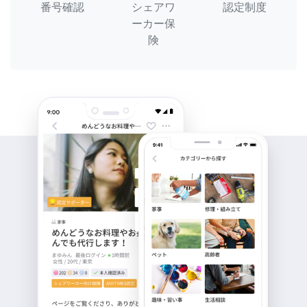
番号確認
シェアワ
認定制度
ーカー保
険