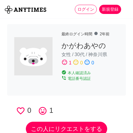
more_horiz
全て
修理・組立
家事
ログイン
新規登録
fiber_manual_record
最終ログイン時間
2年前
かがわあやの
女性
/
30代
/
神奈川県
sentiment_satisfied
sentiment_neutral
sentiment_dissatisfied
1
0
0
check_circle
本人確認済み
phone_in_talk
電話番号認証
favorite_border
0
tag_faces
1
この人にリクエストをする