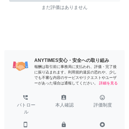
まだ評価はありません
ANYTIMES安心・安全への取り組み
報酬は取引前に事務局に支払われ、評価・完了後
に振り込まれます。利用規約違反の恐れや、少し
でも不審な内容のサービスやリクエストやユーザ
ーがあった場合は通報してください。
詳細を見る
perm_phone_msg
assignment_ind
tag_faces
パトロー
本人確認
評価制度
ル
smartphone
lock
stars