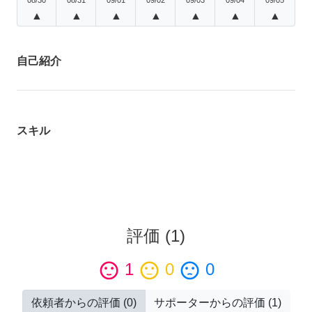
▲
▲
▲
▲
▲
▲
▲
自己紹介
スキル
評価
(
1
)
sentiment_satisfied
1
sentiment_neutral
0
sentiment_dissatisfied
0
依頼者からの評価
(
0
)
サポーターからの評価
(
1
)