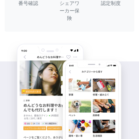
番号確認
シェアワ
認定制度
ーカー保
険