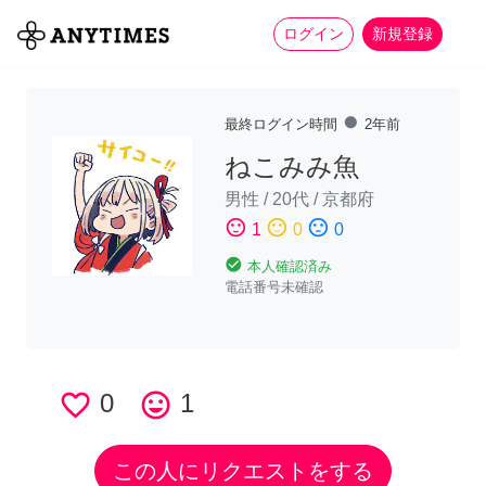
more_horiz
全て
修理・組立
家事
ログイン
新規登録
fiber_manual_record
最終ログイン時間
2年前
ねこみみ魚
男性
/
20代
/
京都府
sentiment_satisfied
sentiment_neutral
sentiment_dissatisfied
1
0
0
check_circle
本人確認済み
電話番号未確認
favorite_border
0
tag_faces
1
この人にリクエストをする