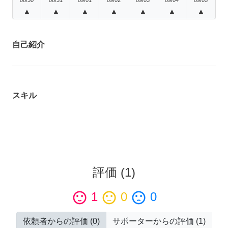
▲
▲
▲
▲
▲
▲
▲
自己紹介
スキル
評価
(
1
)
sentiment_satisfied
1
sentiment_neutral
0
sentiment_dissatisfied
0
依頼者からの評価
(
0
)
サポーターからの評価
(
1
)