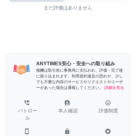
まだ評価はありません
ANYTIMES安心・安全への取り組み
報酬は取引前に事務局に支払われ、評価・完了後
に振り込まれます。利用規約違反の恐れや、少し
でも不審な内容のサービスやリクエストやユーザ
ーがあった場合は通報してください。
詳細を見る
perm_phone_msg
assignment_ind
tag_faces
パトロー
本人確認
評価制度
ル
smartphone
lock
stars