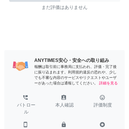
まだ評価はありません
ANYTIMES安心・安全への取り組み
報酬は取引前に事務局に支払われ、評価・完了後
に振り込まれます。利用規約違反の恐れや、少し
でも不審な内容のサービスやリクエストやユーザ
ーがあった場合は通報してください。
詳細を見る
perm_phone_msg
assignment_ind
tag_faces
パトロー
本人確認
評価制度
ル
smartphone
lock
stars