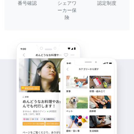
番号確認
シェアワ
認定制度
ーカー保
険