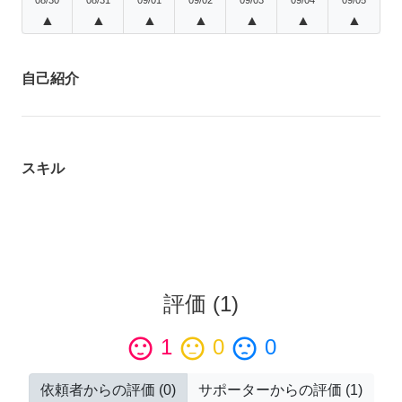
▲
▲
▲
▲
▲
▲
▲
自己紹介
スキル
評価
(
1
)
sentiment_satisfied
1
sentiment_neutral
0
sentiment_dissatisfied
0
依頼者からの評価
(
0
)
サポーターからの評価
(
1
)