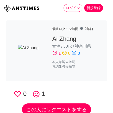
more_horiz
全て
修理・組立
家事
ログイン
新規登録
fiber_manual_record
最終ログイン時間
2年前
Ai Zhang
女性
/
30代
/
神奈川県
sentiment_satisfied
sentiment_neutral
sentiment_dissatisfied
1
0
0
本人確認未確認
電話番号未確認
favorite_border
0
tag_faces
1
この人にリクエストをする