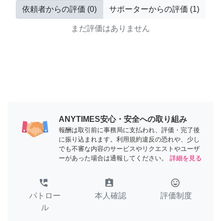
依頼者からの評価
(
0
)
サポーターからの評価
(
1
)
まだ評価はありません
ANYTIMES安心・安全への取り組み
報酬は取引前に事務局に支払われ、評価・完了後
に振り込まれます。利用規約違反の恐れや、少し
でも不審な内容のサービスやリクエストやユーザ
ーがあった場合は通報してください。
詳細を見る
perm_phone_msg
assignment_ind
tag_faces
パトロー
本人確認
評価制度
ル