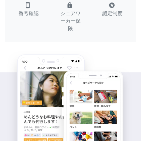
smartphone
lock
stars
番号確認
シェアワ
認定制度
ーカー保
険