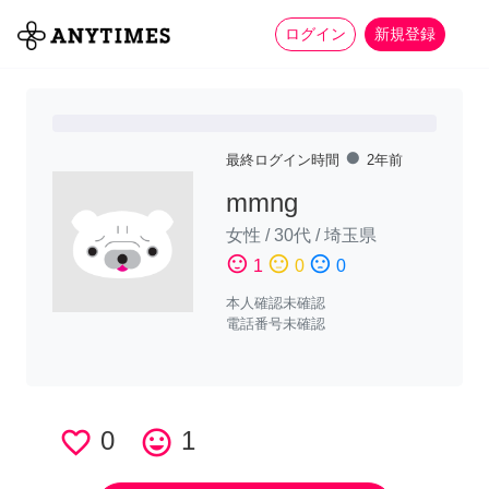
more_horiz
全て
修理・組立
家事
ログイン
新規登録
fiber_manual_record
最終ログイン時間
2年前
mmng
女性
/
30代
/
埼玉県
sentiment_satisfied
sentiment_neutral
sentiment_dissatisfied
1
0
0
本人確認未確認
電話番号未確認
favorite_border
0
tag_faces
1