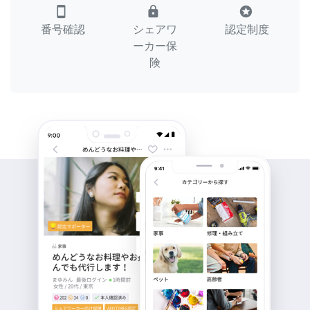
smartphone
lock
stars
番号確認
シェアワ
認定制度
ーカー保
険