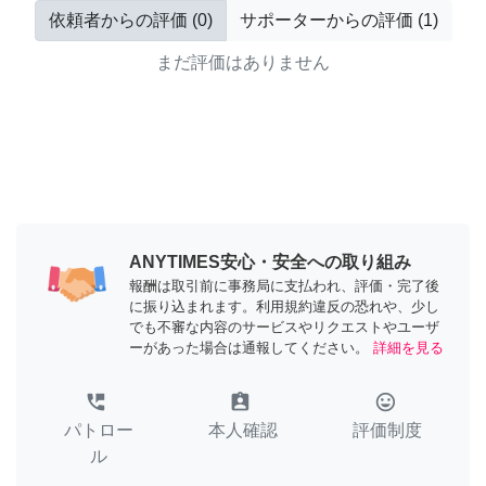
依頼者からの評価
(
0
)
サポーターからの評価
(
1
)
まだ評価はありません
ANYTIMES安心・安全への取り組み
報酬は取引前に事務局に支払われ、評価・完了後
に振り込まれます。利用規約違反の恐れや、少し
でも不審な内容のサービスやリクエストやユーザ
ーがあった場合は通報してください。
詳細を見る
perm_phone_msg
assignment_ind
tag_faces
パトロー
本人確認
評価制度
ル