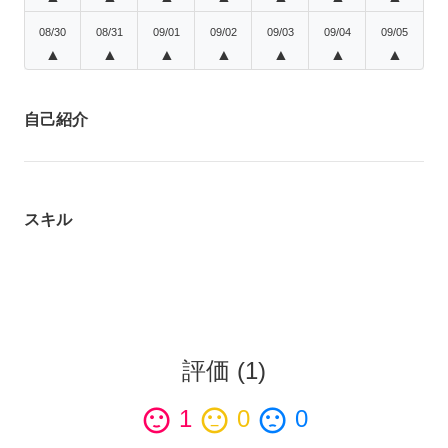
08/30
08/31
09/01
09/02
09/03
09/04
09/05
▲
▲
▲
▲
▲
▲
▲
自己紹介
スキル
評価
(
1
)
sentiment_satisfied
1
sentiment_neutral
0
sentiment_dissatisfied
0