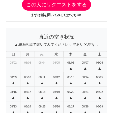
この人にリクエストをする
まずは話を聞いてみるだけでもOK!
直近の空き状況
▲:
依頼相談で聞いてみてください
○:
空あり
✕:
空なし
日
月
火
水
木
金
土
08/02
08/03
08/04
08/05
08/06
08/07
08/08
▲
▲
▲
08/09
08/10
08/11
08/12
08/13
08/14
08/15
▲
▲
▲
▲
▲
▲
▲
08/16
08/17
08/18
08/19
08/20
08/21
08/22
▲
▲
▲
▲
▲
▲
▲
08/23
08/24
08/25
08/26
08/27
08/28
08/29
▲
▲
▲
▲
▲
▲
▲