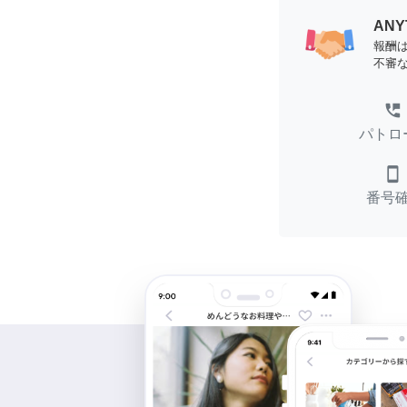
AN
報酬
不審
perm_phone_msg
パトロ
smartphone
番号