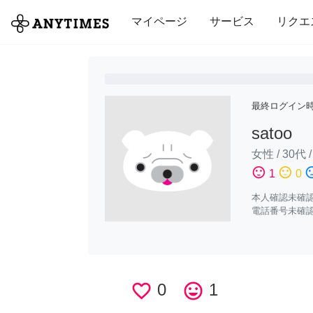
全て
修理・組立
家事
引っ越し
マイページ
サービス
リクエ
最終ログイン
satoo
女性
/
30代
sentiment_satisfied
sentiment_neutral
sentiment_di
1
0
本人確認未確
電話番号未確
favorite_border
0
tag_faces
1