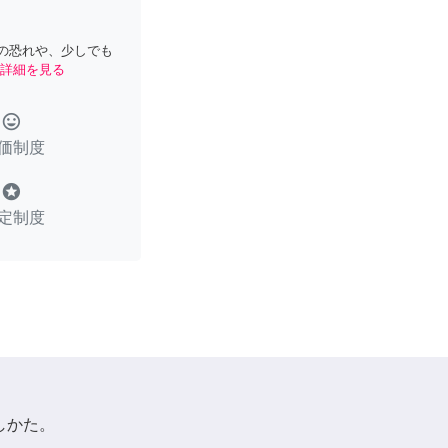
の恐れや、少しでも
詳細を見る
tag_faces
価制度
stars
定制度
しかた。