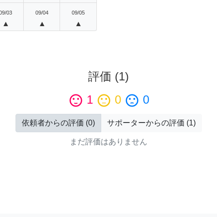
09/03
09/04
09/05
▲
▲
▲
評価
(
1
)
sentiment_satisfied
1
sentiment_neutral
0
sentiment_dissatisfied
0
依頼者からの評価
(
0
)
サポーターからの評価
(
1
)
まだ評価はありません