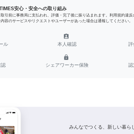
YTIMES安心・安全への取り組み
は取引前に事務局に支払われ、評価・完了後に振り込まれます。利用規約違反
な内容のサービスやリクエストやユーザーがあった場合は通報してください。
assignment_ind
ール
本人確認
評
lock
確認
シェアワーカー保険
認
みんなでつくる、新しい暮ら