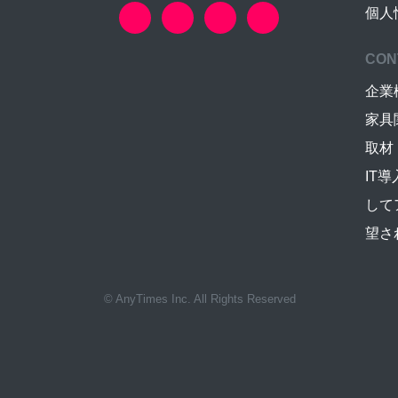
個人
CON
企業
家具
取材
IT
して
望さ
© AnyTimes Inc. All Rights Reserved