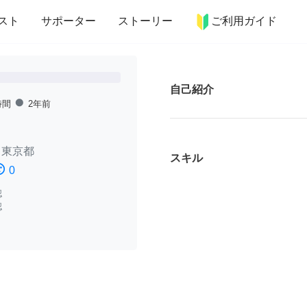
more_horiz
インテリア
趣味・習い事
ペット
料理
スト
サポーター
ストーリー
ご利用ガイド
自己紹介
fiber_manual_record
時間
2年前
/
東京都
スキル
ssatisfied
0
認
認