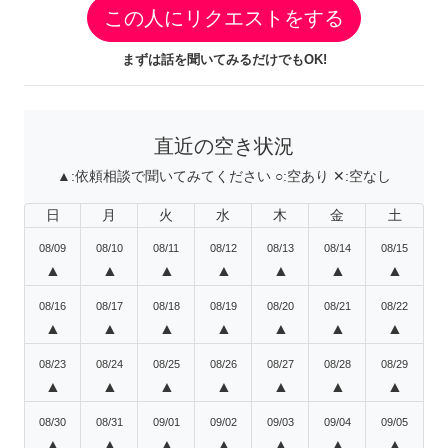
この人にリクエストをする
まずは話を聞いてみるだけでもOK!
直近の空き状況
▲:
依頼相談で聞いてみてください
○:
空あり
✕:
空なし
日
月
火
水
木
金
土
08/09
08/10
08/11
08/12
08/13
08/14
08/15
▲
▲
▲
▲
▲
▲
▲
08/16
08/17
08/18
08/19
08/20
08/21
08/22
▲
▲
▲
▲
▲
▲
▲
08/23
08/24
08/25
08/26
08/27
08/28
08/29
▲
▲
▲
▲
▲
▲
▲
08/30
08/31
09/01
09/02
09/03
09/04
09/05
▲
▲
▲
▲
▲
▲
▲