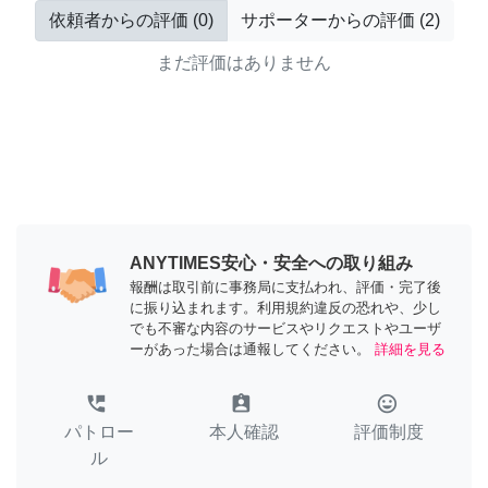
依頼者からの評価
(
0
)
サポーターからの評価
(
2
)
まだ評価はありません
ANYTIMES安心・安全への取り組み
報酬は取引前に事務局に支払われ、評価・完了後
に振り込まれます。利用規約違反の恐れや、少し
でも不審な内容のサービスやリクエストやユーザ
ーがあった場合は通報してください。
詳細を見る
perm_phone_msg
assignment_ind
tag_faces
パトロー
本人確認
評価制度
ル