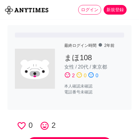
more_horiz
全て
修理・組立
家事
ログイン
新規登録
fiber_manual_record
最終ログイン時間
2年前
まほ108
女性
/
20代
/
東京都
sentiment_satisfied
sentiment_neutral
sentiment_dissatisfied
2
0
0
本人確認未確認
電話番号未確認
favorite_border
0
tag_faces
2