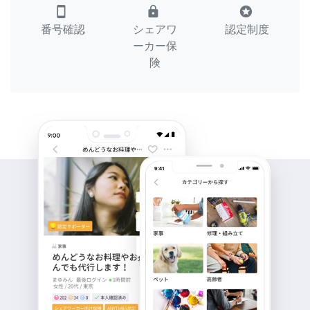
smartphone
lock
stars
番号確認
シェアワ
認定制度
ーカー保
険