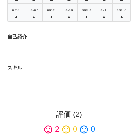
09/06
09/07
09/08
09/09
09/10
09/11
09/12
▲
▲
▲
▲
▲
▲
▲
自己紹介
スキル
評価
(
2
)
sentiment_satisfied
2
sentiment_neutral
0
sentiment_dissatisfied
0