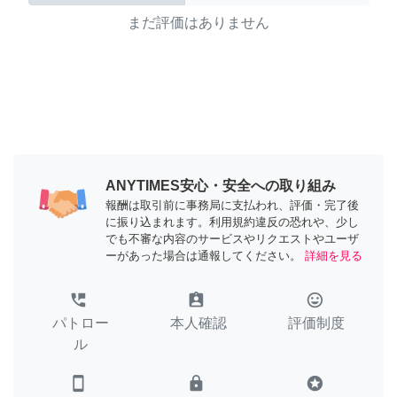
まだ評価はありません
ANYTIMES安心・安全への取り組み
報酬は取引前に事務局に支払われ、評価・完了後
に振り込まれます。利用規約違反の恐れや、少し
でも不審な内容のサービスやリクエストやユーザ
ーがあった場合は通報してください。
詳細を見る
perm_phone_msg
assignment_ind
tag_faces
パトロー
本人確認
評価制度
ル
smartphone
lock
stars