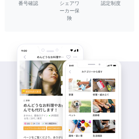
番号確認
シェアワ
認定制度
ーカー保
険