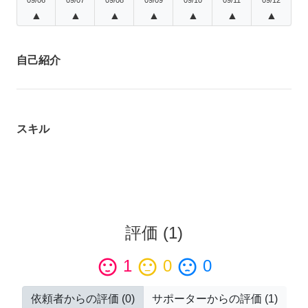
▲
▲
▲
▲
▲
▲
▲
自己紹介
スキル
評価
(
1
)
sentiment_satisfied
1
sentiment_neutral
0
sentiment_dissatisfied
0
依頼者からの評価
(
0
)
サポーターからの評価
(
1
)