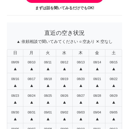
まずは話を聞いてみるだけでもOK!
直近の空き状況
▲:
依頼相談で聞いてみてください
○:
空あり
✕:
空なし
日
月
火
水
木
金
土
08/09
08/10
08/11
08/12
08/13
08/14
08/15
▲
▲
▲
▲
▲
▲
▲
08/16
08/17
08/18
08/19
08/20
08/21
08/22
▲
▲
▲
▲
▲
▲
▲
08/23
08/24
08/25
08/26
08/27
08/28
08/29
▲
▲
▲
▲
▲
▲
▲
08/30
08/31
09/01
09/02
09/03
09/04
09/05
▲
▲
▲
▲
▲
▲
▲
09/06
09/07
09/08
09/09
09/10
09/11
09/12