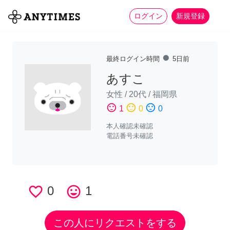
more_horiz
全て
修理・組立
家事
ログイン
新規登録
fiber_manual_record
最終ログイン時間
5日前
あすこ
女性
/
20代
/
福岡県
sentiment_satisfied
sentiment_neutral
sentiment_dissatisfied
1
0
0
本人確認未確認
電話番号未確認
favorite_border
0
tag_faces
1
この人にリクエストをする