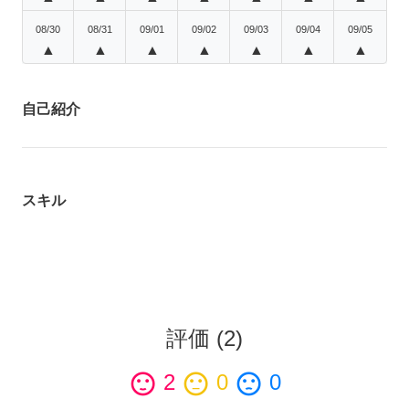
08/30
08/31
09/01
09/02
09/03
09/04
09/05
▲
▲
▲
▲
▲
▲
▲
自己紹介
スキル
評価
(
2
)
sentiment_satisfied
2
sentiment_neutral
0
sentiment_dissatisfied
0