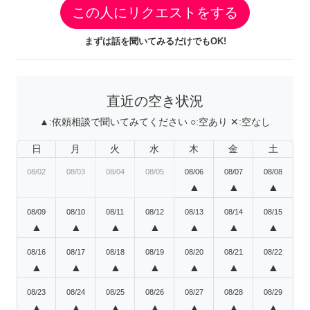
この人にリクエストをする
まずは話を聞いてみるだけでもOK!
直近の空き状況
▲:
依頼相談で聞いてみてください
○:
空あり
✕:
空なし
日
月
火
水
木
金
土
08/02
08/03
08/04
08/05
08/06
08/07
08/08
▲
▲
▲
08/09
08/10
08/11
08/12
08/13
08/14
08/15
▲
▲
▲
▲
▲
▲
▲
08/16
08/17
08/18
08/19
08/20
08/21
08/22
▲
▲
▲
▲
▲
▲
▲
08/23
08/24
08/25
08/26
08/27
08/28
08/29
▲
▲
▲
▲
▲
▲
▲