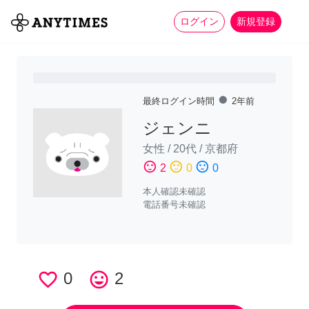
more_horiz
全て
修理・組立
家事
ログイン
新規登録
fiber_manual_record
最終ログイン時間
2年前
ジェンニ
女性
/
20代
/
京都府
sentiment_satisfied
sentiment_neutral
sentiment_dissatisfied
2
0
0
本人確認未確認
電話番号未確認
favorite_border
0
tag_faces
2