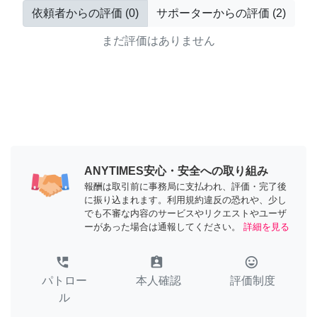
依頼者からの評価
(
0
)
サポーターからの評価
(
2
)
まだ評価はありません
ANYTIMES安心・安全への取り組み
報酬は取引前に事務局に支払われ、評価・完了後
に振り込まれます。利用規約違反の恐れや、少し
でも不審な内容のサービスやリクエストやユーザ
ーがあった場合は通報してください。
詳細を見る
perm_phone_msg
assignment_ind
tag_faces
パトロー
本人確認
評価制度
ル