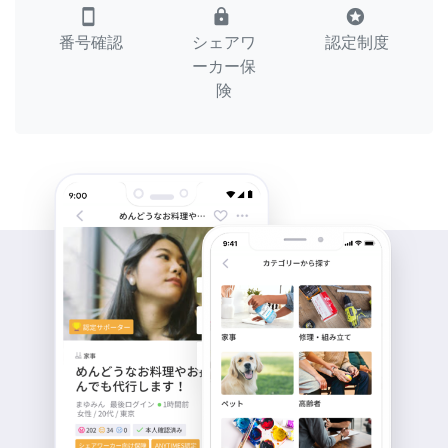
smartphone
lock
stars
番号確認
シェアワ
認定制度
ーカー保
険