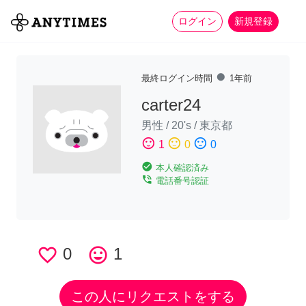
more_horiz
全て
修理・組立
家事
ログイン
新規登録
fiber_manual_record
最終ログイン時間
1年前
carter24
男性
/
20's
/
東京都
sentiment_satisfied
sentiment_neutral
sentiment_dissatisfied
1
0
0
check_circle
本人確認済み
phone_in_talk
電話番号認証
favorite_border
0
tag_faces
1
この人にリクエストをする