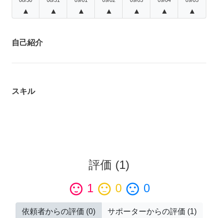
▲
▲
▲
▲
▲
▲
▲
自己紹介
スキル
評価
(
1
)
sentiment_satisfied
1
sentiment_neutral
0
sentiment_dissatisfied
0
依頼者からの評価
(
0
)
サポーターからの評価
(
1
)