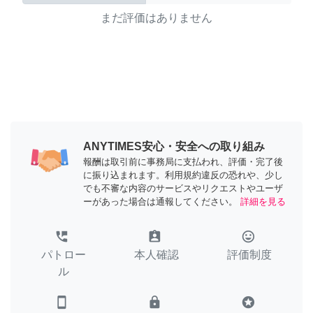
まだ評価はありません
ANYTIMES安心・安全への取り組み
報酬は取引前に事務局に支払われ、評価・完了後
に振り込まれます。利用規約違反の恐れや、少し
でも不審な内容のサービスやリクエストやユーザ
ーがあった場合は通報してください。
詳細を見る
perm_phone_msg
assignment_ind
tag_faces
パトロー
本人確認
評価制度
ル
smartphone
lock
stars