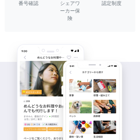
番号確認
シェアワ
認定制度
ーカー保
険