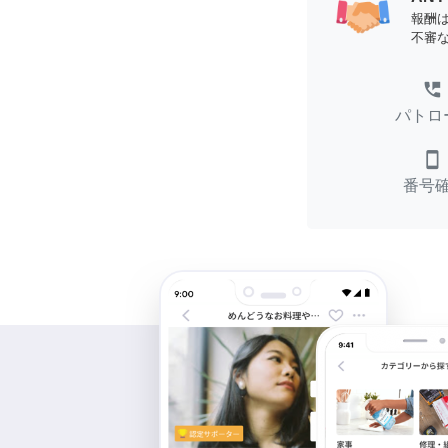
報酬
不審
perm_phone_msg
パトロ
smartphone
番号