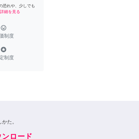
の恐れや、少しでも
詳細を見る
tag_faces
価制度
stars
定制度
しかた。
ダウンロード