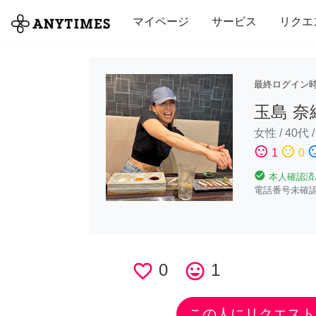
全て
修理・組立
家事
引っ越し
マイページ
サービス
リクエ
最終ログイン
玉島 奈
女性
/
40代
sentiment_satisfied
sentiment_neutral
sentiment_di
1
0
check_circle
本人確認済
電話番号未確
favorite_border
0
tag_faces
1
この人にリクエスト