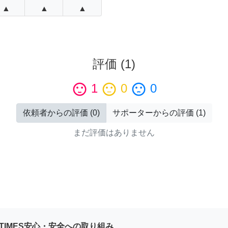
▲
▲
▲
評価
(
1
)
sentiment_satisfied
1
sentiment_neutral
0
sentiment_dissatisfied
0
依頼者からの評価
(
0
)
サポーターからの評価
(
1
)
まだ評価はありません
YTIMES安心・安全への取り組み