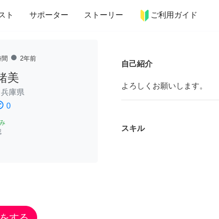
more_horiz
インテリア
趣味・習い事
ペット
料理
スト
サポーター
ストーリー
ご利用ガイド
fiber_manual_record
時間
2年前
自己紹介
緒美
よろしくお願いします。
/
兵庫県
ssatisfied
0
み
スキル
認
をする