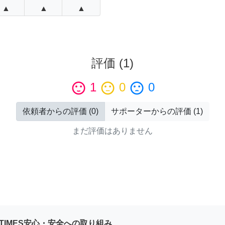
▲
▲
▲
評価
(
1
)
sentiment_satisfied
1
sentiment_neutral
0
sentiment_dissatisfied
0
依頼者からの評価
(
0
)
サポーターからの評価
(
1
)
まだ評価はありません
YTIMES安心・安全への取り組み