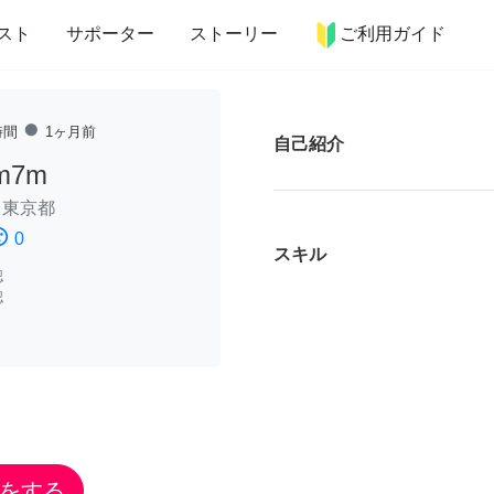
more_horiz
インテリア
趣味・習い事
ペット
料理
スト
サポーター
ストーリー
ご利用ガイド
fiber_manual_record
時間
1ヶ月前
自己紹介
zm7m
/
東京都
ssatisfied
0
スキル
認
認
をする