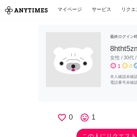
全て
修理・組立
家事
引っ越し
マイページ
サービス
リクエ
最終ログイン
8htht5
女性
/
30代
sentiment_satisfied
sentiment_neutral
sentiment_di
1
0
本人確認未確
電話番号未確
favorite_border
0
tag_faces
1
この人にリクエスト