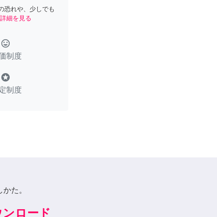
の恐れや、少しでも
詳細を見る
tag_faces
価制度
stars
定制度
しかた。
ダウンロード