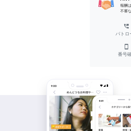
報酬
不審
perm_phone_msg
パトロ
smartphone
番号