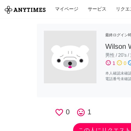
全て
修理・組立
家事
引っ越し
マイページ
サービス
リクエ
最終ログイン
Wilson
男性
/
20's
/
sentiment_satisfied
sentiment_neutral
sentiment_di
1
0
本人確認未確
電話番号未確
favorite_border
0
tag_faces
1
この人にリクエスト