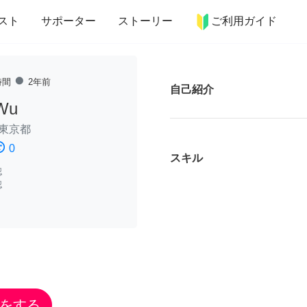
more_horiz
インテリア
趣味・習い事
ペット
料理
スト
サポーター
ストーリー
ご利用ガイド
fiber_manual_record
時間
2年前
自己紹介
 Wu
東京都
ssatisfied
0
スキル
認
認
をする