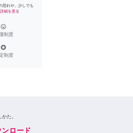
の恐れや、少しでも
詳細を見る
tag_faces
価制度
stars
定制度
しかた。
ダウンロード