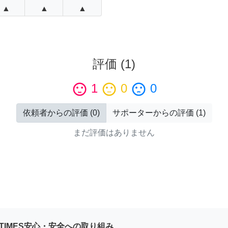
▲
▲
▲
評価
(
1
)
sentiment_satisfied
1
sentiment_neutral
0
sentiment_dissatisfied
0
依頼者からの評価
(
0
)
サポーターからの評価
(
1
)
まだ評価はありません
YTIMES安心・安全への取り組み