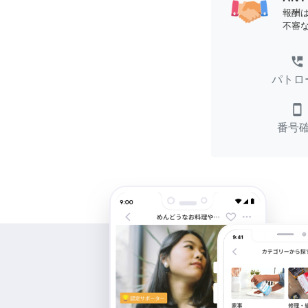
報酬
不審
perm_phone_msg
パトロ
smartphone
番号