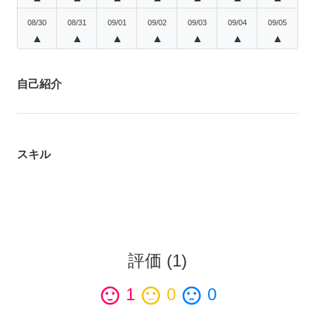
08/30
08/31
09/01
09/02
09/03
09/04
09/05
▲
▲
▲
▲
▲
▲
▲
自己紹介
スキル
評価
(
1
)
sentiment_satisfied
1
sentiment_neutral
0
sentiment_dissatisfied
0