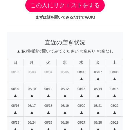
この人にリクエストをする
まずは話を聞いてみるだけでもOK!
直近の空き状況
▲:
依頼相談で聞いてみてください
○:
空あり
✕:
空なし
日
月
火
水
木
金
土
08/02
08/03
08/04
08/05
08/06
08/07
08/08
▲
▲
▲
08/09
08/10
08/11
08/12
08/13
08/14
08/15
▲
▲
▲
▲
▲
▲
▲
08/16
08/17
08/18
08/19
08/20
08/21
08/22
▲
▲
▲
▲
▲
▲
▲
08/23
08/24
08/25
08/26
08/27
08/28
08/29
▲
▲
▲
▲
▲
▲
▲