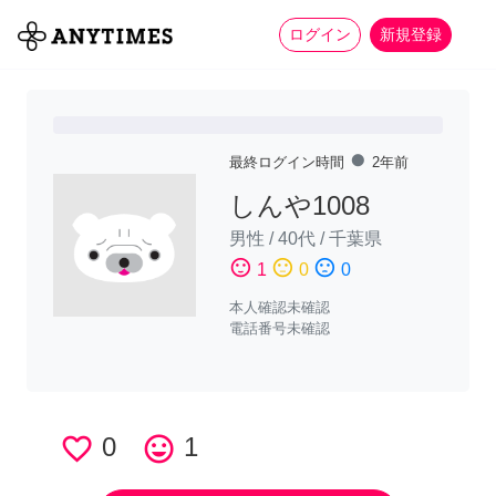
more_horiz
全て
修理・組立
家事
ログイン
新規登録
fiber_manual_record
最終ログイン時間
2年前
しんや1008
男性
/
40代
/
千葉県
sentiment_satisfied
sentiment_neutral
sentiment_dissatisfied
1
0
0
本人確認未確認
電話番号未確認
favorite_border
0
tag_faces
1