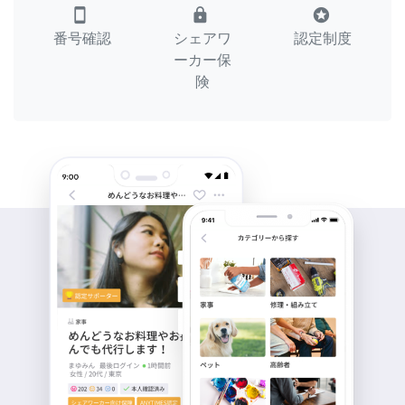
smartphone
lock
stars
番号確認
シェアワ
認定制度
ーカー保
険