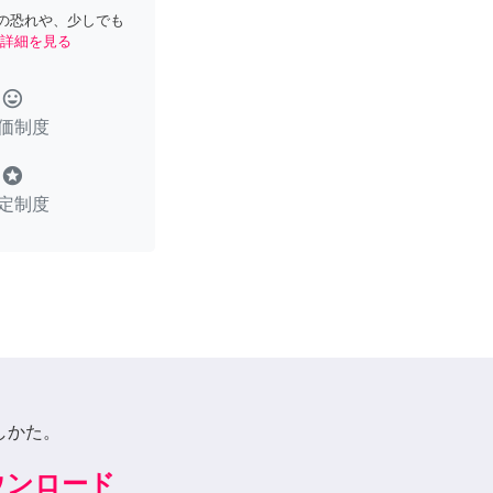
の恐れや、少しでも
詳細を見る
tag_faces
価制度
stars
定制度
しかた。
ダウンロード