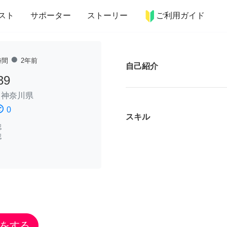
more_horiz
インテリア
趣味・習い事
ペット
料理
スト
サポーター
ストーリー
ご利用ガイド
fiber_manual_record
時間
2年前
自己紹介
39
/
神奈川県
ssatisfied
0
スキル
認
認
をする