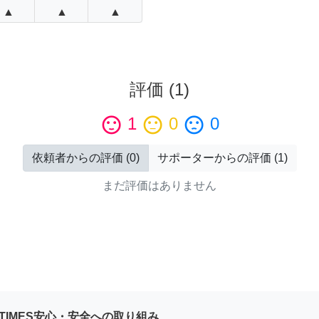
▲
▲
▲
評価
(
1
)
sentiment_satisfied
1
sentiment_neutral
0
sentiment_dissatisfied
0
依頼者からの評価
(
0
)
サポーターからの評価
(
1
)
まだ評価はありません
YTIMES安心・安全への取り組み