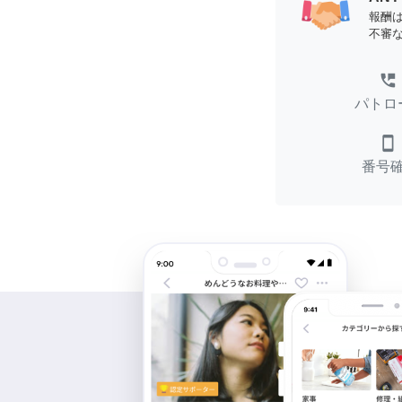
報酬
不審
perm_phone_msg
パトロ
smartphone
番号