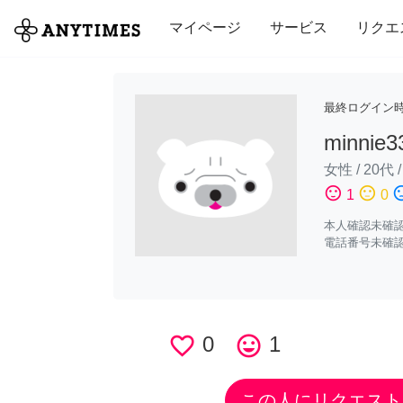
全て
修理・組立
家事
引っ越し
マイページ
サービス
リクエ
最終ログイン
minnie3
女性
/
20代
sentiment_satisfied
sentiment_neutral
sentiment_di
1
0
本人確認未確
電話番号未確
favorite_border
0
tag_faces
1
この人にリクエスト