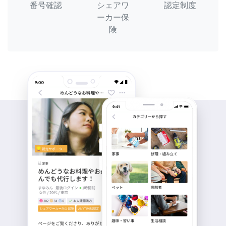
番号確認
シェアワ
認定制度
ーカー保
険