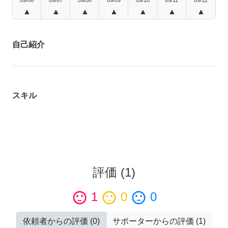
▲
▲
▲
▲
▲
▲
▲
自己紹介
スキル
評価
(
1
)
sentiment_satisfied
1
sentiment_neutral
0
sentiment_dissatisfied
0
依頼者からの評価
(
0
)
サポーターからの評価
(
1
)