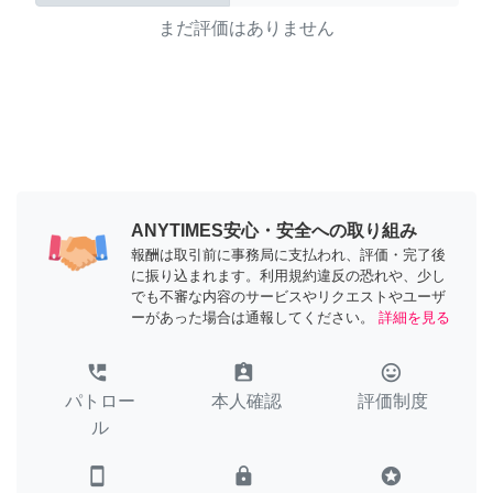
まだ評価はありません
ANYTIMES安心・安全への取り組み
報酬は取引前に事務局に支払われ、評価・完了後
に振り込まれます。利用規約違反の恐れや、少し
でも不審な内容のサービスやリクエストやユーザ
ーがあった場合は通報してください。
詳細を見る
perm_phone_msg
assignment_ind
tag_faces
パトロー
本人確認
評価制度
ル
smartphone
lock
stars