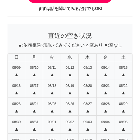
まずは話を聞いてみるだけでもOK!
直近の空き状況
▲:
依頼相談で聞いてみてください
○:
空あり
✕:
空なし
日
月
火
水
木
金
土
08/09
08/10
08/11
08/12
08/13
08/14
08/15
▲
▲
▲
▲
▲
▲
▲
08/16
08/17
08/18
08/19
08/20
08/21
08/22
▲
▲
▲
▲
▲
▲
▲
08/23
08/24
08/25
08/26
08/27
08/28
08/29
▲
▲
▲
▲
▲
▲
▲
08/30
08/31
09/01
09/02
09/03
09/04
09/05
▲
▲
▲
▲
▲
▲
▲
09/06
09/07
09/08
09/09
09/10
09/11
09/12