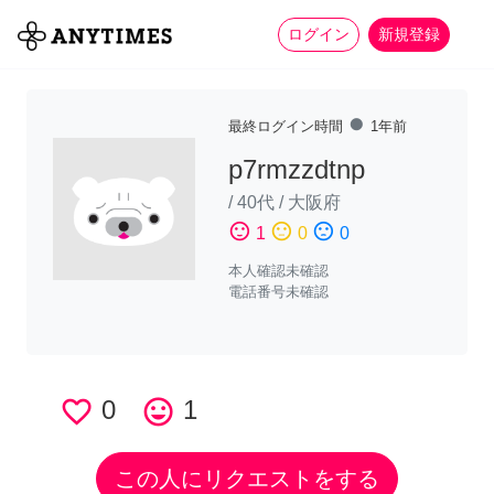
more_horiz
全て
修理・組立
家事
ログイン
新規登録
fiber_manual_record
最終ログイン時間
1年前
p7rmzzdtnp
/
40代
/
大阪府
sentiment_satisfied
sentiment_neutral
sentiment_dissatisfied
1
0
0
本人確認未確認
電話番号未確認
favorite_border
0
tag_faces
1
この人にリクエストをする