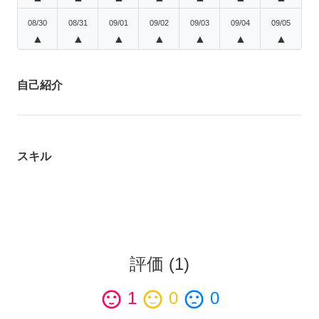
08/30
08/31
09/01
09/02
09/03
09/04
09/05
▲
▲
▲
▲
▲
▲
▲
自己紹介
スキル
評価
(
1
)
sentiment_satisfied
1
sentiment_neutral
0
sentiment_dissatisfied
0