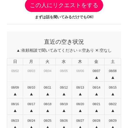
この人にリクエストをする
まずは話を聞いてみるだけでもOK!
直近の空き状況
▲:
依頼相談で聞いてみてください
○:
空あり
✕:
空なし
日
月
火
水
木
金
土
08/02
08/03
08/04
08/05
08/06
08/07
08/08
▲
▲
08/09
08/10
08/11
08/12
08/13
08/14
08/15
▲
▲
▲
▲
▲
▲
▲
08/16
08/17
08/18
08/19
08/20
08/21
08/22
▲
▲
▲
▲
▲
▲
▲
08/23
08/24
08/25
08/26
08/27
08/28
08/29
▲
▲
▲
▲
▲
▲
▲