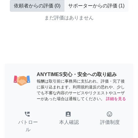
依頼者からの評価
(
0
)
サポーターからの評価
(
1
)
まだ評価はありません
ANYTIMES安心・安全への取り組み
報酬は取引前に事務局に支払われ、評価・完了後
に振り込まれます。利用規約違反の恐れや、少し
でも不審な内容のサービスやリクエストやユーザ
ーがあった場合は通報してください。
詳細を見る
perm_phone_msg
assignment_ind
tag_faces
パトロー
本人確認
評価制度
ル