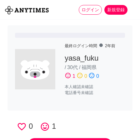
more_horiz
全て
修理・組立
家事
ログイン
新規登録
fiber_manual_record
最終ログイン時間
2年前
yasa_fuku
/
30代
/
福岡県
sentiment_satisfied
sentiment_neutral
sentiment_dissatisfied
1
0
0
本人確認未確認
電話番号未確認
favorite_border
0
tag_faces
1