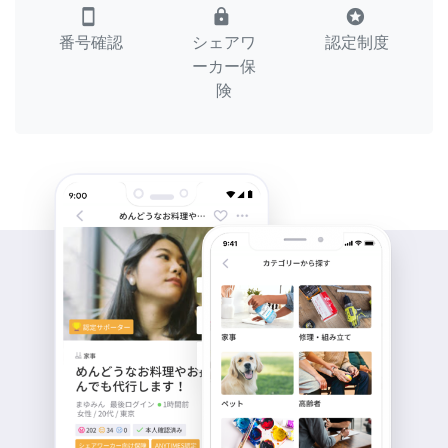
smartphone
lock
stars
番号確認
シェアワ
認定制度
ーカー保
険