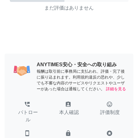
まだ評価はありません
ANYTIMES安心・安全への取り組み
報酬は取引前に事務局に支払われ、評価・完了後
に振り込まれます。利用規約違反の恐れや、少し
でも不審な内容のサービスやリクエストやユーザ
ーがあった場合は通報してください。
詳細を見る
perm_phone_msg
assignment_ind
tag_faces
パトロー
本人確認
評価制度
ル
smartphone
lock
stars