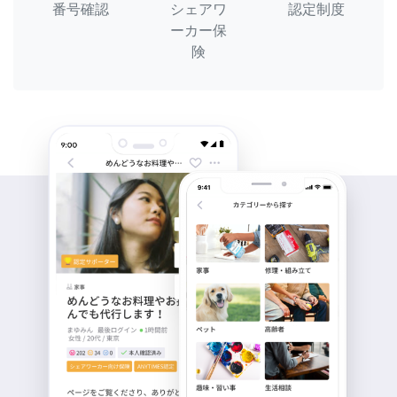
番号確認
シェアワ
認定制度
ーカー保
険