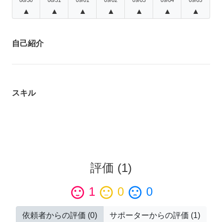
▲
▲
▲
▲
▲
▲
▲
自己紹介
スキル
評価
(
1
)
sentiment_satisfied
1
sentiment_neutral
0
sentiment_dissatisfied
0
依頼者からの評価
(
0
)
サポーターからの評価
(
1
)